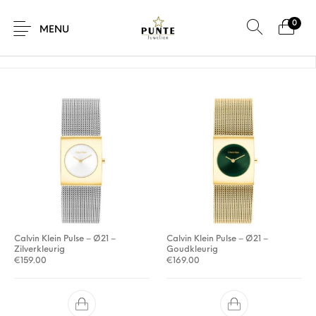
0
Home
/
Product Diameter horlogekast
/
21 mm
MENU
Sale
Sieraden
Horloges
Brillen
Giftcard
Accessoires
Calvin Klein Pulse – Ø21 –
Calvin Klein Pulse – Ø21 –
Zilverkleurig
Goudkleurig
€
159.00
€
169.00