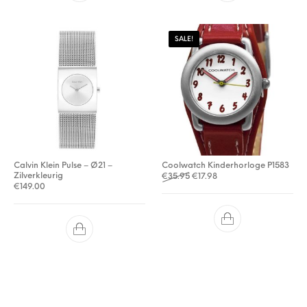
SALE!
Calvin Klein Pulse – Ø21 –
Coolwatch Kinderhorloge P1583
Zilverkleurig
Oorspronkelijke prijs was: €3
Huidige prijs is: €17.98.
€
35.95
€
17.98
€
149.00