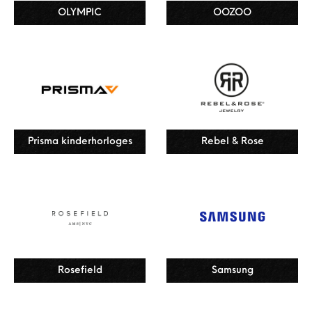
OLYMPIC
OOZOO
Prisma kinderhorloges
Rebel & Rose
Rosefield
Samsung