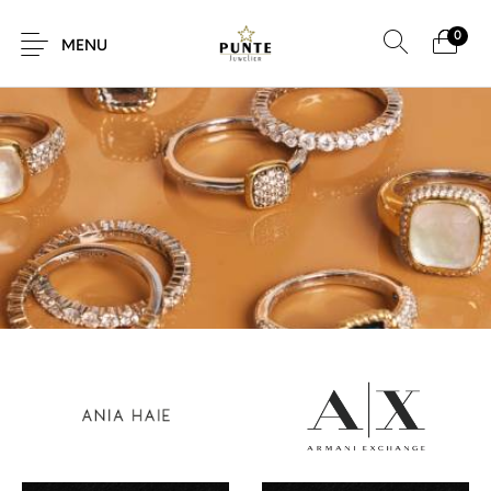
0
MENU
Sale
Sieraden
Horloges
Brillen
Giftcard
Accessoires