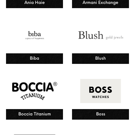
Ania Haie
Armani Exchange
Biba
Blush
Boccia Titanium
Boss