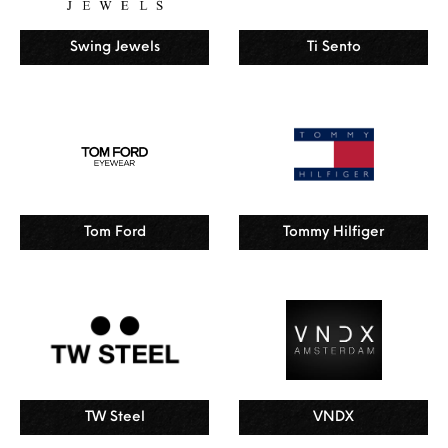
Swing Jewels
Ti Sento
Tom Ford
Tommy Hilfiger
TW Steel
VNDX