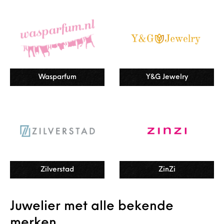
Wasparfum
Y&G Jewelry
Zilverstad
ZinZi
Juwelier met alle bekende
merken