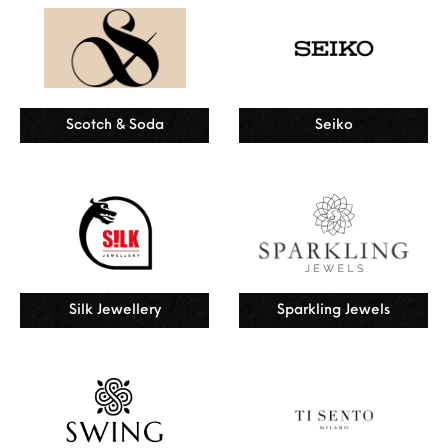
Scotch & Soda
Seiko
Silk Jewellery
Sparkling Jewels