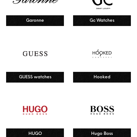
Garonne
Gc Watches
GUESS watches
Hooked
HUGO
Hugo Boss