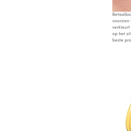
Betaalbar
voorzien 
verkleurt
op het z
beste pr