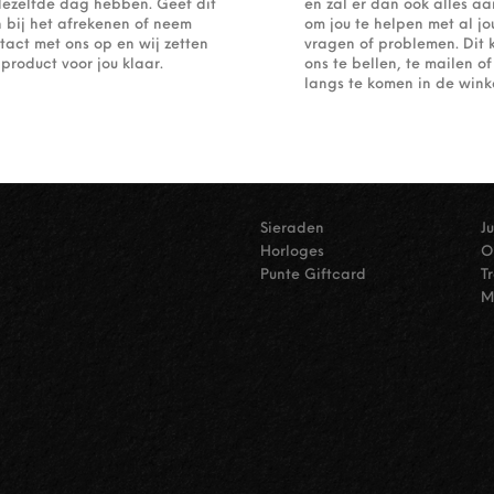
dezelfde dag hebben. Geef dit
en zal er dan ook alles a
 bij het afrekenen of neem
om jou te helpen met al j
tact met ons op en wij zetten
vragen of problemen. Dit 
 product voor jou klaar.
ons te bellen, te mailen 
langs te komen in de winke
Sieraden
J
Horloges
O
Punte Giftcard
T
M