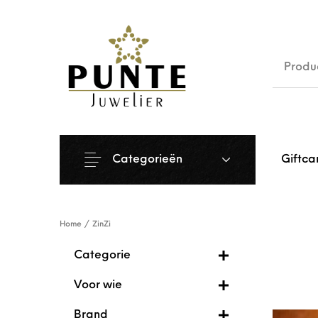
Sale
Siera
Categorieën
Giftca
Home
/
ZinZi
Categorie
Voor wie
Brand