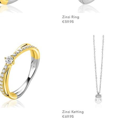
g
Zinzi Ring
€
59.95
g
Zinzi Ketting
€
69.95