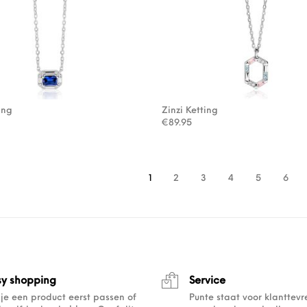
ing
Zinzi Ketting
€
89.95
1
2
3
4
5
6
sy shopping
Service
 je een product eerst passen of
Punte staat voor klanttev