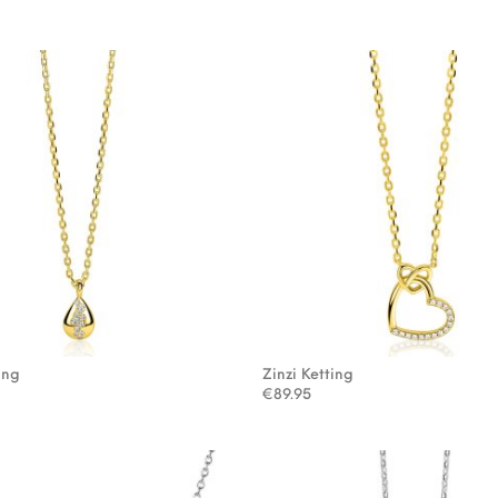
ing
Zinzi Ketting
€
89.95