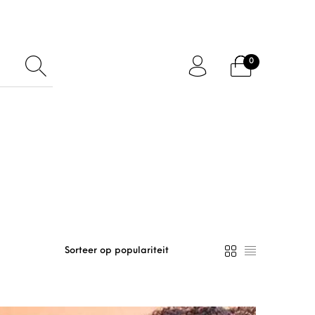
0
ftcard
Accessoires