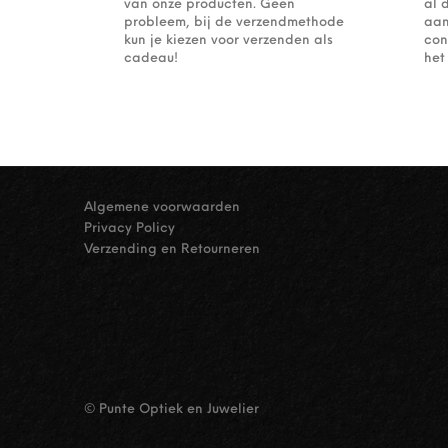
van onze producten. Geen
al 
probleem, bij de verzendmethode
aan
kun je kiezen voor verzenden als
con
cadeau!
het
Algemene voorwaarden
Privacy Policy
Verzending en Retourneren
© Punte Optiek en Juwelier