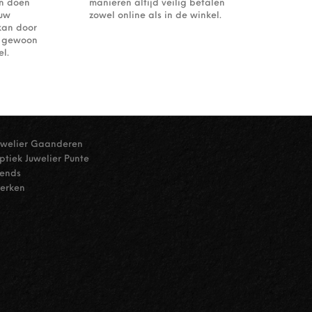
an doen
manieren altijd veilig betalen
ouw
zowel online als in de winkel.
kan door
of gewoon
l.
uwelier Gaanderen
ptiek Juwelier Punte
rends
erken