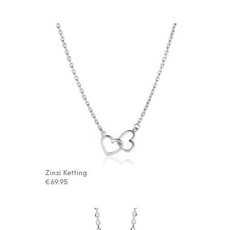
Zinzi Ketting
€
69.95