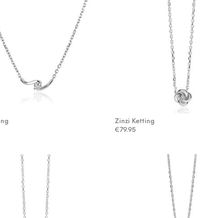
ing
Zinzi Ketting
€
79.95