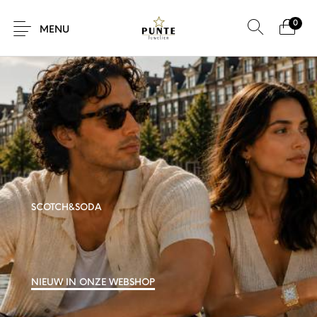
0
MENU
Sale
Sieraden
Horloges
Brillen
Giftcard
Accessoires
SCOTCH&SODA
NIEUW IN ONZE WEBSHOP