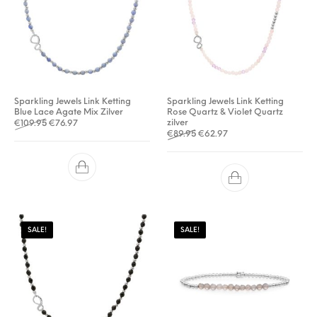
Sparkling Jewels Link Ketting
Sparkling Jewels Link Ketting
Blue Lace Agate Mix Zilver
Rose Quartz & Violet Quartz
Oorspronkelijke prijs was: €109.95.
Huidige prijs is: €76.97.
zilver
€
109.95
€
76.97
Oorspronkelijke prijs was: €8
Huidige prijs is: €62.9
€
89.95
€
62.97
SALE!
SALE!