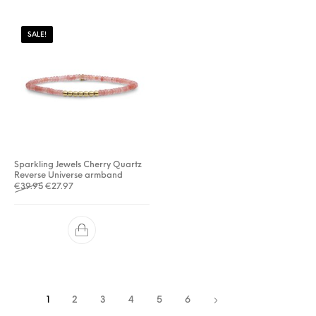
SALE!
Sparkling Jewels Cherry Quartz
Reverse Universe armband
Oorspronkelijke prijs was: €39.95.
Huidige prijs is: €27.97.
€
39.95
€
27.97
1
2
3
4
5
6