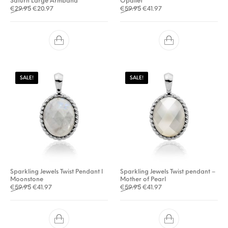
Saturn Large Armband
Opaliet
Oorspronkelijke prijs was: €29.95.
Huidige prijs is: €20.97.
Oorspronkelijke prijs was: €5
Huidige prijs is: €41.97.
€
29.95
€
20.97
€
59.95
€
41.97
SALE!
SALE!
Sparkling Jewels Twist Pendant l
Sparkling Jewels Twist pendant –
Moonstone
Mother of Pearl
Oorspronkelijke prijs was: €59.95.
Huidige prijs is: €41.97.
Oorspronkelijke prijs was: €5
Huidige prijs is: €41.97.
€
59.95
€
41.97
€
59.95
€
41.97