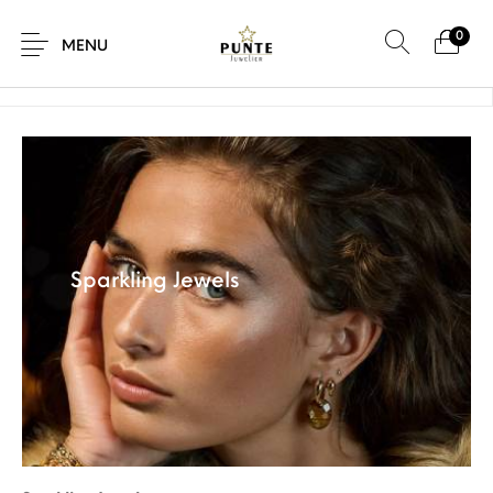
0
Home
/
Sparkling Jewels
MENU
Sale
Sieraden
Horloges
Brillen
Sparkling Jewels
Giftcard
Accessoires