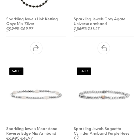
Sparkling Jewels Link Ketting
Sparkling Jewels Grey Agate
Onyx Mix Zilver
Universe armband
Oorspronkelijke prijs was: €99.95.
Huidige prijs is: €69.97.
Oorspronkelijke prijs was: €5
Huidige prijs is: €38.47
€
99.95
€
69.97
€
54.95
€
38.47
SALE!
SALE!
Sparkling Jewels Moonstone
Sparkling Jewels Baguette
Reverse Edge Mix Armband
Cylinder Armband Purple Hues
Oorspronkelijke prijs was: €69.95.
Huidige prijs is: €48.97.
CZ
€
69.95
€
48.97