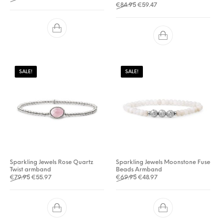
Oorspronkelijke prijs was: €8
Huidige prijs is: €59.47
€
84.95
€
59.47
SALE!
SALE!
Sparkling Jewels Rose Quartz
Sparkling Jewels Moonstone Fuse
Twist armband
Beads Armband
Oorspronkelijke prijs was: €79.95.
Huidige prijs is: €55.97.
Oorspronkelijke prijs was: €
Huidige prijs is: €48.97
€
79.95
€
55.97
€
69.95
€
48.97