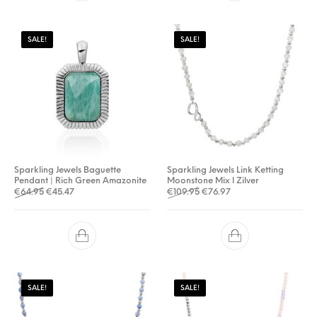
SALE!
SALE!
Sparkling Jewels Baguette
Sparkling Jewels Link Ketting
Pendant | Rich Green Amazonite
Moonstone Mix l Zilver
Oorspronkelijke prijs was: €64.95.
Huidige prijs is: €45.47.
Oorspronkelijke prijs was: €
Huidige prijs is: €76.9
€
64.95
€
45.47
€
109.95
€
76.97
SALE!
SALE!