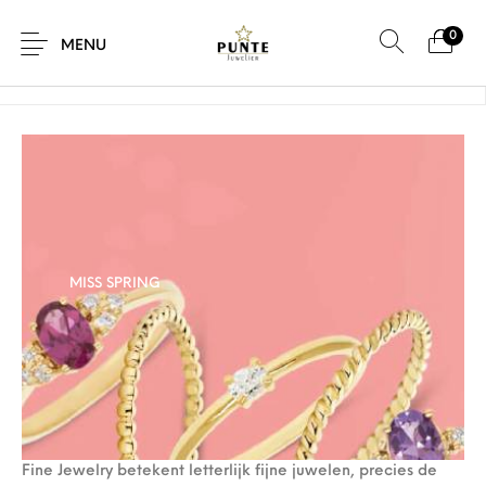
0
Home
/
Miss Spring
MENU
Sale
Sieraden
Horloges
Brillen
MISS SPRING
Giftcard
Accessoires
Fine Jewelry betekent letterlijk fijne juwelen, precies de