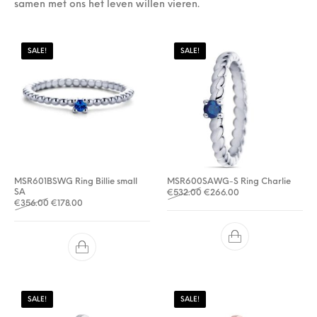
samen met ons het leven willen vieren.
SALE!
SALE!
MSR601BSWG Ring Billie small
MSR600SAWG-S Ring Charlie
SA
Oorspronkelijke prijs was: 
Huidige prijs is: €2
€
532.00
€
266.00
Oorspronkelijke prijs was: €356.00.
Huidige prijs is: €178.00.
€
356.00
€
178.00
SALE!
SALE!