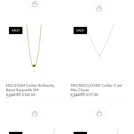
SALE!
SALE!
MSC613SM Collier Brilliantly
MSC500CLOVER Collier C’est
Bezel Baquette SM
Moi Clover
Oorspronkelijke prijs was: €682.00.
Huidige prijs is: €341.00.
Oorspronkelijke prijs was: 
Huidige prijs is: €171.
€
682.00
€
341.00
€
343.00
€
171.50