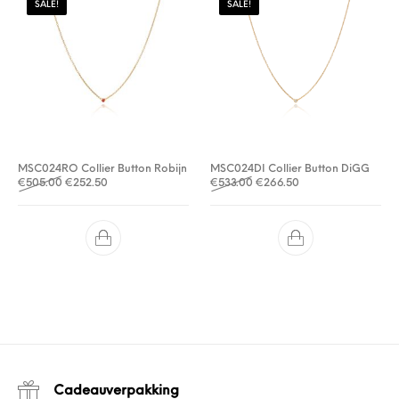
SALE!
SALE!
MSC024RO Collier Button Robijn
MSC024DI Collier Button DiGG
Oorspronkelijke prijs was: €505.00.
Huidige prijs is: €252.50.
Oorspronkelijke prijs was: 
Huidige prijs is: €2
€
505.00
€
252.50
€
533.00
€
266.50
Cadeauverpakking