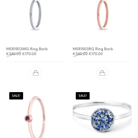
MSR1503WG Ring Barb
MSR1503RG Ring Barb
Oorspronkelijke prijs was: €340.00.
Huidige prijs is: €170.00.
Oorspronkelijke prijs was: 
Huidige prijs is: €17
€
340.00
€
170.00
€
340.00
€
170.00
SALE!
SALE!