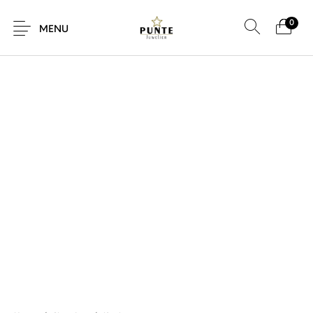
0
SALE!
MENU
Sale
Sieraden
Horloges
Brillen
Giftcard
Accessoires