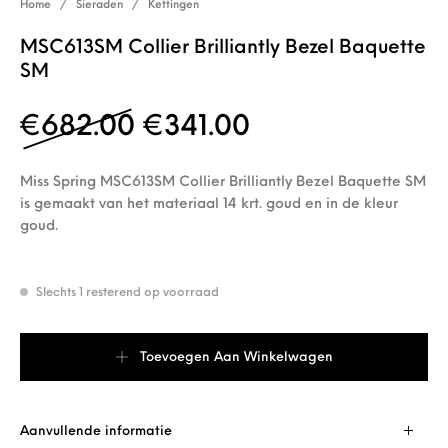
Home
/
Sieraden
/
Kettingen
MSC613SM Collier Brilliantly Bezel Baquette
SM
Oorspronkelijke prijs 
Huidige prijs i
€
682.00
€
341.00
Miss Spring MSC613SM Collier Brilliantly Bezel Baquette SM
is gemaakt van het materiaal 14 krt. goud en in de kleur
goud.
Slechts 1 resterend op voorraad
MSC613SM Collier Brilliantly Bezel Baquette SM aantal
Toevoegen Aan Winkelwagen
Aanvullende informatie