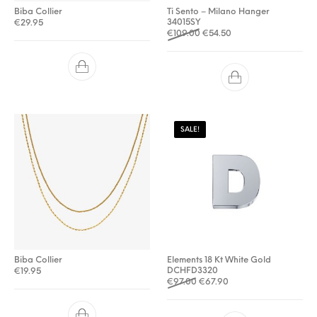
Biba Collier
Ti Sento – Milano Hanger
34015SY
€
29.95
Oorspronkelijke prijs was: €
Huidige prijs is: €54.
€
109.00
€
54.50
SALE!
Biba Collier
Elements 18 Kt White Gold
DCHFD3320
€
19.95
Oorspronkelijke prijs was: €
Huidige prijs is: €67.9
€
97.00
€
67.90