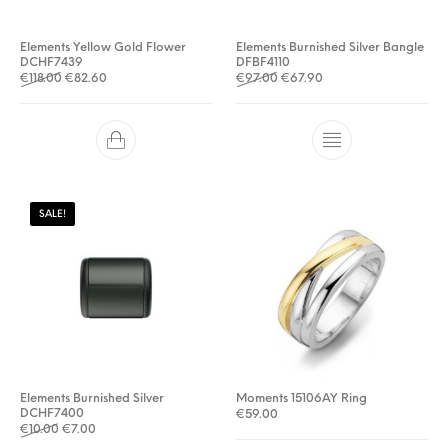
Elements Yellow Gold Flower
Elements Burnished Silver Bangle
DCHF7439
DFBF4110
Oorspronkelijke prijs was: €118.00.
Huidige prijs is: €82.60.
Oorspronkelijke prijs was: €
Huidige prijs is: €67.9
€
118.00
€
82.60
€
97.00
€
67.90
SALE!
Elements Burnished Silver
Moments 15106AY Ring
DCHF7400
€
59.00
Oorspronkelijke prijs was: €10.00.
Huidige prijs is: €7.00.
€
10.00
€
7.00