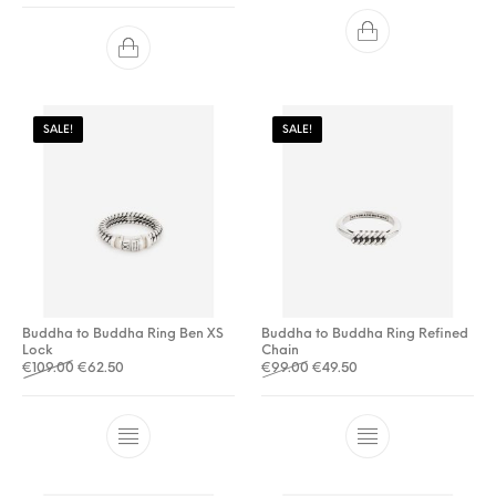
SALE!
SALE!
Buddha to Buddha Ring Ben XS
Buddha to Buddha Ring Refined
Lock
Chain
Oorspronkelijke prijs was: €109.00.
Huidige prijs is: €62.50.
Oorspronkelijke prijs was: €
Huidige prijs is: €49.5
€
109.00
€
62.50
€
99.00
€
49.50