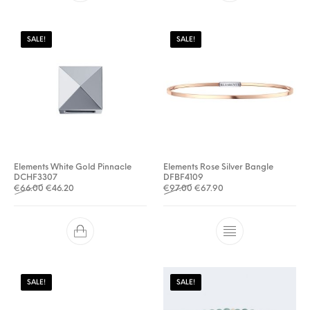
SALE!
SALE!
Elements White Gold Pinnacle
Elements Rose Silver Bangle
DCHF3307
DFBF4109
Oorspronkelijke prijs was: €66.00.
Huidige prijs is: €46.20.
Oorspronkelijke prijs was: €
Huidige prijs is: €67.9
€
66.00
€
46.20
€
97.00
€
67.90
SALE!
SALE!