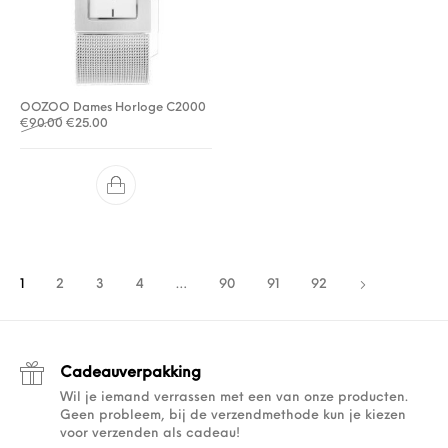
OOZOO Dames Horloge C2000
Oorspronkelijke prijs was: €90.00.
Huidige prijs is: €25.00.
€
90.00
€
25.00
1
2
3
4
…
90
91
92
Cadeauverpakking
Wil je iemand verrassen met een van onze producten.
Geen probleem, bij de verzendmethode kun je kiezen
voor verzenden als cadeau!