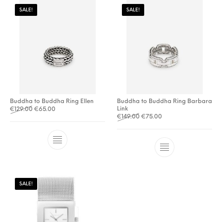
SALE!
SALE!
Buddha to Buddha Ring Ellen
Buddha to Buddha Ring Barbara
Oorspronkelijke prijs was: €129.00.
Huidige prijs is: €65.00.
Link
€
129.00
€
65.00
Oorspronkelijke prijs was: €
Huidige prijs is: €75.
€
149.00
€
75.00
SALE!