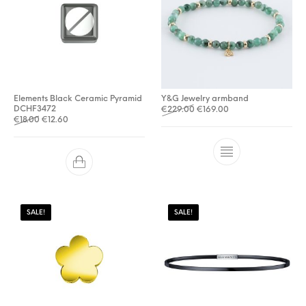
Elements Black Ceramic Pyramid
Y&G Jewelry armband
DCHF3472
Oorspronkelijke prijs was: 
Huidige prijs is: €16
€
229.00
€
169.00
Oorspronkelijke prijs was: €18.00.
Huidige prijs is: €12.60.
€
18.00
€
12.60
SALE!
SALE!