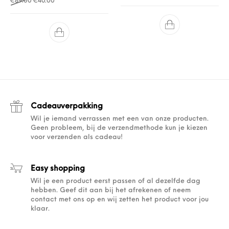
Oorspronkelijke prijs was: €89.00.
Huidige prijs is: €40.00.
€
89.00
€
40.00
Cadeauverpakking
Wil je iemand verrassen met een van onze producten.
Geen probleem, bij de verzendmethode kun je kiezen
voor verzenden als cadeau!
Easy shopping
Wil je een product eerst passen of al dezelfde dag
hebben. Geef dit aan bij het afrekenen of neem
contact met ons op en wij zetten het product voor jou
klaar.