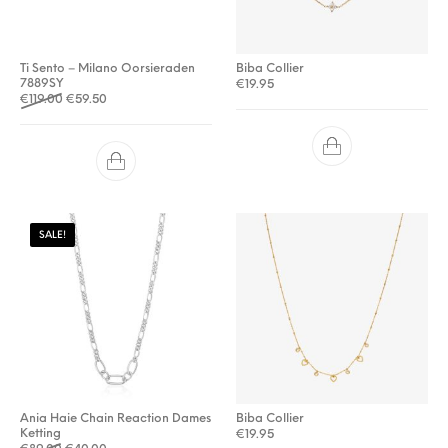
Ti Sento – Milano Oorsieraden
Biba Collier
7889SY
€
19.95
Oorspronkelijke prijs was: €119.00.
Huidige prijs is: €59.50.
€
119.00
€
59.50
SALE!
Ania Haie Chain Reaction Dames
Biba Collier
Ketting
€
19.95