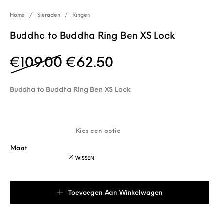
Home
/
Sieraden
/
Ringen
Buddha to Buddha Ring Ben XS Lock
Oorspronkelijke prijs w
Huidige prijs is:
€
109.00
€
62.50
Buddha to Buddha Ring Ben XS Lock
Maat
WISSEN
Buddha to Buddha Ring Ben XS Lock aantal
Toevoegen Aan Winkelwagen