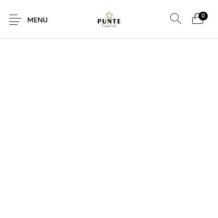
0
SALE!
MENU
Sale
Sieraden
Horloges
Brillen
Giftcard
Accessoires