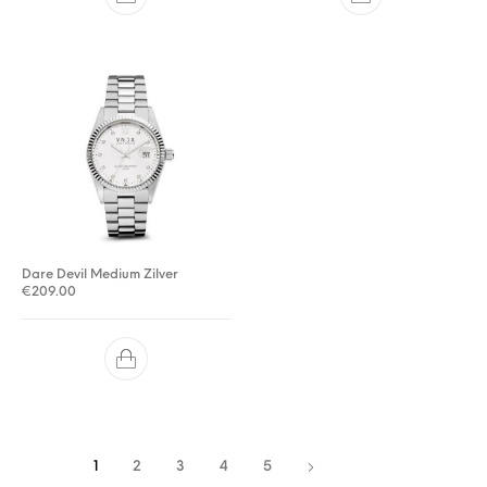
Dare Devil Medium Zilver
€
209.00
1
2
3
4
5