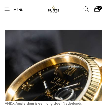
0
Home
/
VNDX
MENU
Sale
Sieraden
Horloges
Brillen
Giftcard
Accessoires
VNDX Amsterdam is een jong stoer Nederlands