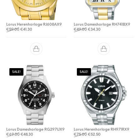
Lorus Herenhorloge RJ608AX9
Lorus Dameshorloge RH741BX9
Oorspronkelijke prijs was: €59.00.
Huidige prijs is: €41.30.
Oorspronkelijke prijs was: €
Huidige prijs is: €34.3
€
59.00
€
41.30
€
49.00
€
34.30
SALE!
SALE!
Lorus Dameshorloge RG297UX9
Lorus Herenhorloge RH971RX9
Oorspronkelijke prijs was: €69.00.
Huidige prijs is: €48.30.
Oorspronkelijke prijs was: €
Huidige prijs is: €52.5
€
69.00
€
48.30
€
75.00
€
52.50