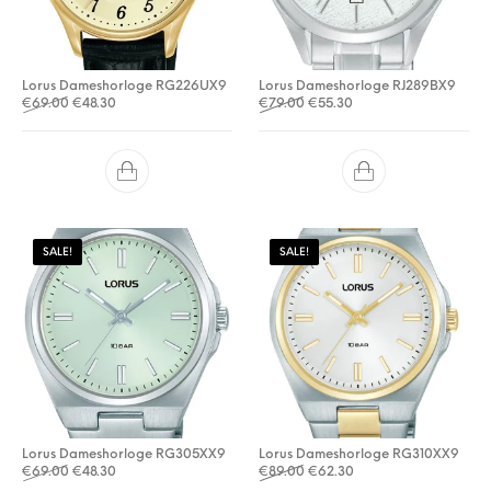
Lorus Dameshorloge RG226UX9
Lorus Dameshorloge RJ289BX9
Oorspronkelijke prijs was: €69.00.
Huidige prijs is: €48.30.
Oorspronkelijke prijs was: €
Huidige prijs is: €55.3
€
69.00
€
48.30
€
79.00
€
55.30
SALE!
SALE!
Lorus Dameshorloge RG305XX9
Lorus Dameshorloge RG310XX9
Oorspronkelijke prijs was: €69.00.
Huidige prijs is: €48.30.
Oorspronkelijke prijs was: €
Huidige prijs is: €62.3
€
69.00
€
48.30
€
89.00
€
62.30