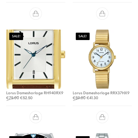
SALE!
SALE!
Lorus Dameshorloge RH940RX9
Lorus Dameshorloge RRX37HX9
Oorspronkelijke prijs was: €75.00.
Huidige prijs is: €52.50.
Oorspronkelijke prijs was: €
Huidige prijs is: €41.30.
€
75.00
€
52.50
€
59.00
€
41.30