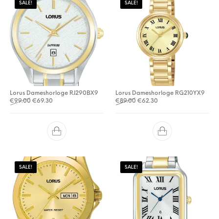
SALE!
SALE!
Lorus Dameshorloge RJ290BX9
Lorus Dameshorloge RG210YX9
Oorspronkelijke prijs was: €99.00.
Huidige prijs is: €69.30.
Oorspronkelijke prijs was: €
Huidige prijs is: €62.3
€
99.00
€
69.30
€
89.00
€
62.30
SALE!
SALE!