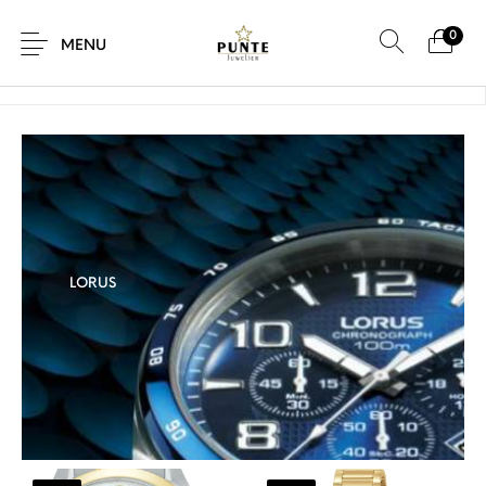
0
Home
/
Lorus
MENU
Sale
Sieraden
Horloges
Brillen
LORUS
Giftcard
Accessoires