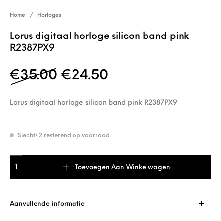
Home
/
Horloges
Lorus digitaal horloge silicon band pink
R2387PX9
Oorspronkelijke prijs w
Huidige prijs is: 
€
35.00
€
24.50
Lorus digitaal horloge silicon band pink R2387PX9
Slechts 2 resterend op voorraad
Lorus digitaal horloge silicon band pink R2387PX9 aantal
Toevoegen Aan Winkelwagen
Aanvullende informatie