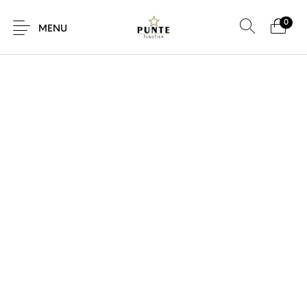
0
SALE!
MENU
Sale
Sieraden
Horloges
Brillen
Giftcard
Accessoires