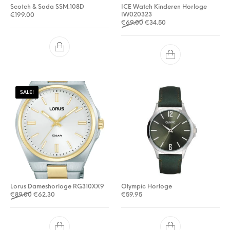
Scotch & Soda SSM.108D
ICE Watch Kinderen Horloge
IW020323
€
199.00
Oorspronkelijke prijs was: €
Huidige prijs is: €34.5
€
69.00
€
34.50
SALE!
Lorus Dameshorloge RG310XX9
Olympic Horloge
Oorspronkelijke prijs was: €89.00.
Huidige prijs is: €62.30.
€
89.00
€
62.30
€
59.95