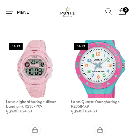
0
Home
/
Product Kleur van horlogeband
/
Roze
MENU
SALE!
SALE!
Sale
Sieraden
Horloges
Brillen
Giftcard
Accessoires
Lorus digitaal horloge silicon
Lorus Quartz Younghorloge
band pink R2387PX9
R2351MX9
Oorspronkelijke prijs was: €35.00.
Huidige prijs is: €24.50.
Oorspronkelijke prijs was: €
Huidige prijs is: €24.5
€
35.00
€
24.50
€
35.00
€
24.50