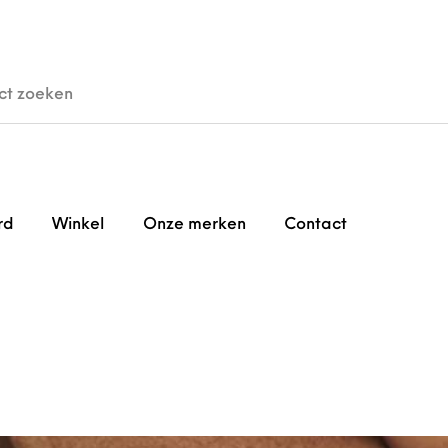
den
Horloges
Brillen
Gi
rd
Winkel
Onze merken
Contact