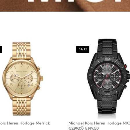
SALE!
ors Heren Horloge Merrick
Michael Kors Heren Horloge MK
Oorspronkelijke prijs wa
Huidige prijs is: 
€
299.00
€
149.50