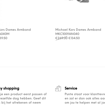
Kors Dames Armband
Michael Kors Dames Armband
A040M
MKC1009AN040
rspronkelijke prijs was: €179.00.
Huidige prijs is: €89.50.
Oorspronkelijke prijs wa
Huidige prijs is: 
89.50
€
269.00
€
134.50
sy shopping
Service
 je een product eerst passen of
Punte staat voor klanttev
dezelfde dag hebben. Geef dit
en zal er dan ook alles a
 bij het afrekenen of neem
om jou te helpen met al j