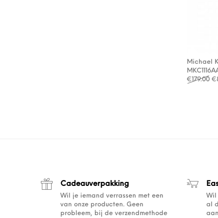
Michael 
MKC1116A
Oo
€
179.00
€
Cadeauverpakking
Ea
Wil je iemand verrassen met een
Wil
van onze producten. Geen
al 
probleem, bij de verzendmethode
aan