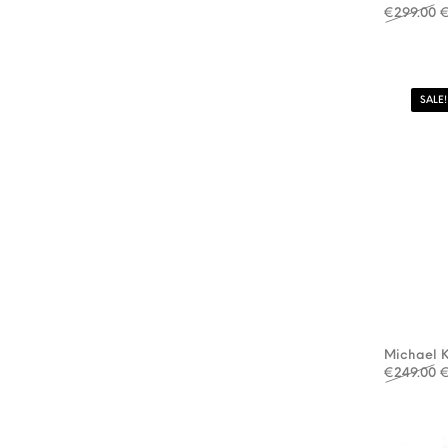
O
€
299.00
SALE!
Michael 
O
€
249.00