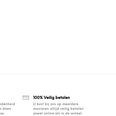
s: €269.00.
€134.50.
100% Veilig betalen
redenheid
U kunt bij ons op meerdere
an doen
manieren altijd veilig betalen
ouw
zowel online als in de winkel.