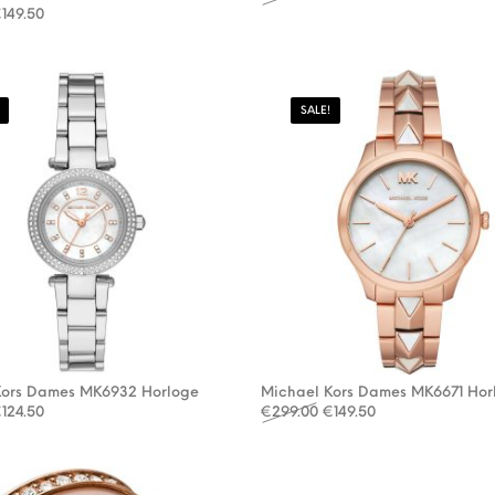
orspronkelijke prijs was: €299.00.
Huidige prijs is: €149.50.
€
149.50
SALE!
Kors Dames MK6932 Horloge
Michael Kors Dames MK6671 Hor
orspronkelijke prijs was: €249.00.
Huidige prijs is: €124.50.
Oorspronkelijke prijs wa
Huidige prijs is: 
€
124.50
€
299.00
€
149.50