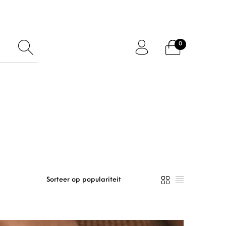
0
ftcard
Accessoires