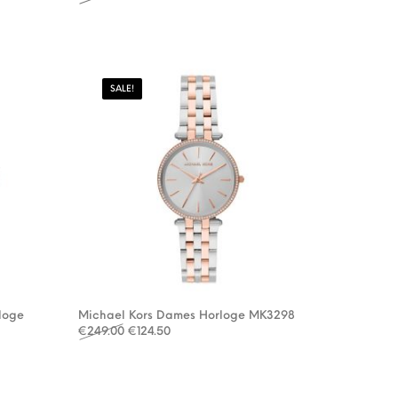
SALE!
loge
Michael Kors Dames Horloge MK3298
s: €299.00.
€149.50.
Oorspronkelijke prijs was: €249.00.
Huidige prijs is: €124.50.
€
249.00
€
124.50