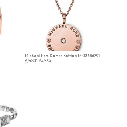
Michael Kors Dames Ketting MKJ2656791
Oorspronkelijke prijs was: €99.00.
Huidige prijs is: €49.50.
€
99.00
€
49.50
: €99.00.
9.50.