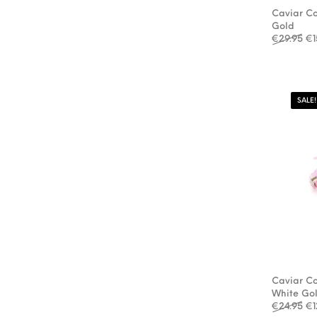
Caviar Co
Gold
Oo
€
29.95
€
1
SALE!
Caviar Co
White Go
Oo
€
24.95
€