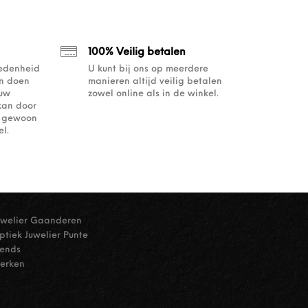
100% Veilig betalen
redenheid
U kunt bij ons op meerdere
an doen
manieren altijd veilig betalen
ouw
zowel online als in de winkel.
kan door
of gewoon
l.
uwelier Gaanderen
ptiek Juwelier Punte
rends
erken