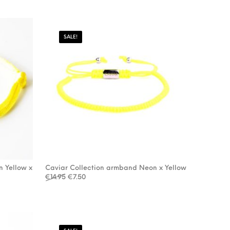
SALE!
 Yellow x
Caviar Collection armband Neon x Yellow
Oorspronkelijke prijs was: €14.95.
Huidige prijs is: €7.50.
€
14.95
€
7.50
: €22.95.
.00.