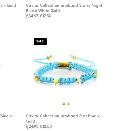
y x Gold
Caviar Collection armband Starry Night
: €29.95.
.00.
Blue x White Gold
Oorspronkelijke prijs was: €34.95.
Huidige prijs is: €17.50.
€
34.95
€
17.50
SALE!
Blue x
Caviar Collection armband Star Blue x
Gold
: €24.95.
2.50.
Oorspronkelijke prijs was: €24.95.
Huidige prijs is: €12.50.
€
24.95
€
12.50