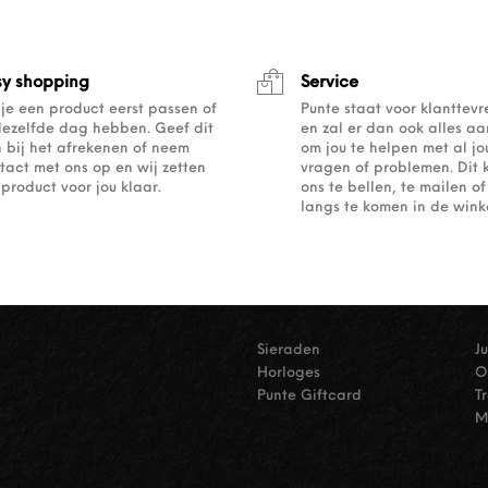
sy shopping
Service
 je een product eerst passen of
Punte staat voor klanttev
dezelfde dag hebben. Geef dit
en zal er dan ook alles a
 bij het afrekenen of neem
om jou te helpen met al j
tact met ons op en wij zetten
vragen of problemen. Dit 
 product voor jou klaar.
ons te bellen, te mailen 
langs te komen in de winke
Sieraden
J
Horloges
O
Punte Giftcard
T
M