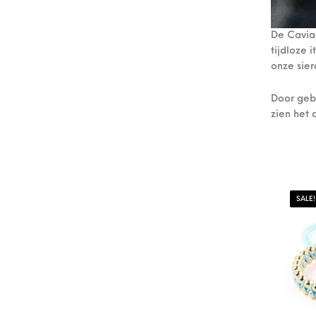
De Caviar
tijdloze 
onze sier
Door geb
zien het 
SALE!