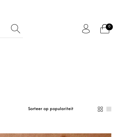
0
ftcard
Accessoires