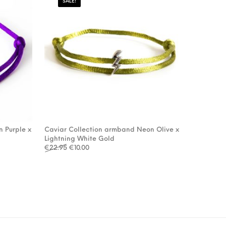
SALE!
 Purple x
Caviar Collection armband Neon Olive x
Lightning White Gold
: €22.95.
.00.
Oorspronkelijke prijs was: €22.95.
Huidige prijs is: €10.00.
€
22.95
€
10.00