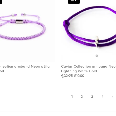
SALE!
llection armband Neon x Lila
Caviar Collection armband Neon
spronkelijke prijs was: €14.95.
Huidige prijs is: €7.50.
.50
Lightning White Gold
Oorspronkelijke prijs was
Huidige prijs is: €10
€
22.95
€
10.00
1
2
3
4