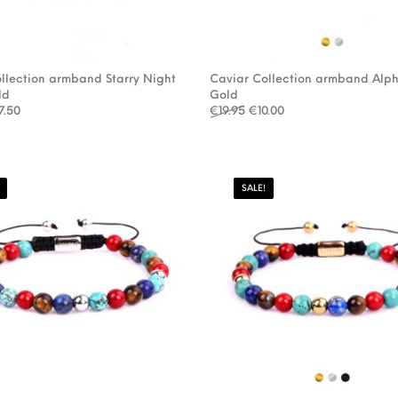
llection armband Starry Night
Caviar Collection armband Alph
ld
Gold
rspronkelijke prijs was: €34.95.
Huidige prijs is: €17.50.
Oorspronkelijke prijs was:
Huidige prijs is: €10
7.50
€
19.95
€
10.00
SALE!