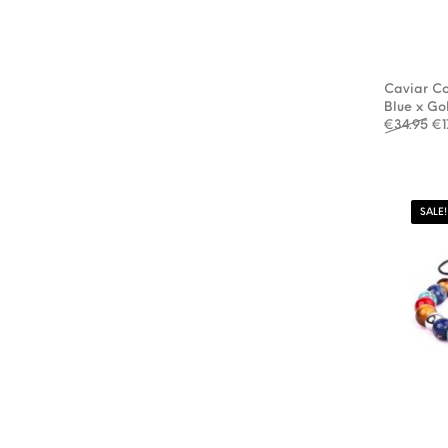
Caviar Co
Blue x Go
Oo
€
34.95
€
1
SALE!