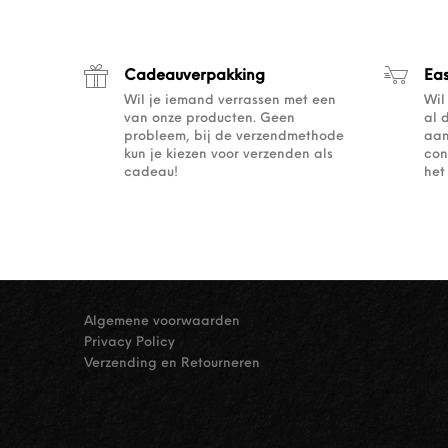
Cadeauverpakking
Ea
Wil je iemand verrassen met een
Wil
van onze producten. Geen
al 
probleem, bij de verzendmethode
aan
kun je kiezen voor verzenden als
con
cadeau!
het
Algemene voorwaarden
Privacy Policy
Verzending en Retourneren