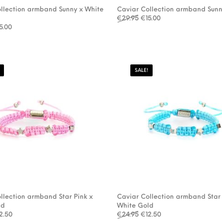
llection armband Sunny x White
Caviar Collection armband Sunn
Oorspronkelijke prijs was
Huidige prijs is: €15
€
29.95
€
15.00
rspronkelijke prijs was: €29.95.
Huidige prijs is: €15.00.
5.00
SALE!
llection armband Star Pink x
Caviar Collection armband Star 
ld
White Gold
rspronkelijke prijs was: €24.95.
Huidige prijs is: €12.50.
Oorspronkelijke prijs was
Huidige prijs is: €1
12.50
€
24.95
€
12.50