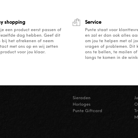
sy shopping
Service
 je een product eerst passen of
Punte staat voor klanttev
dezelfde dag hebben. Geef dit
en zal er dan ook alles a
 bij het afrekenen of neem
om jou te helpen met al j
tact met ons op en wij zetten
vragen of problemen. Dit 
 product voor jou klaar.
ons te bellen, te mailen 
langs te komen in de winke
Sieraden
J
Horloges
O
Punte Giftcard
T
M