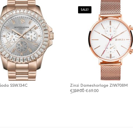
SALE!
 Soda SSW.134C
Zinzi Dameshorloge ZIW708M
Oorspronkelijke prijs was
Huidige prijs is: €
€
159.00
€
69.00