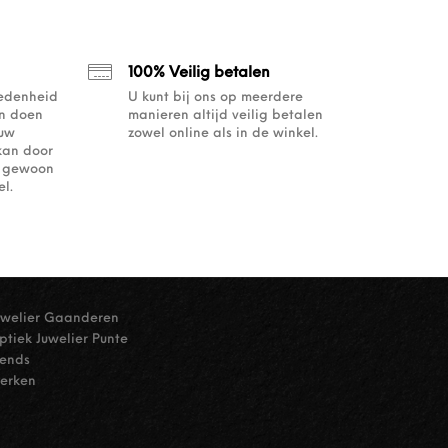
100% Veilig betalen
redenheid
U kunt bij ons op meerdere
an doen
manieren altijd veilig betalen
ouw
zowel online als in de winkel.
kan door
of gewoon
l.
uwelier Gaanderen
ptiek Juwelier Punte
rends
erken