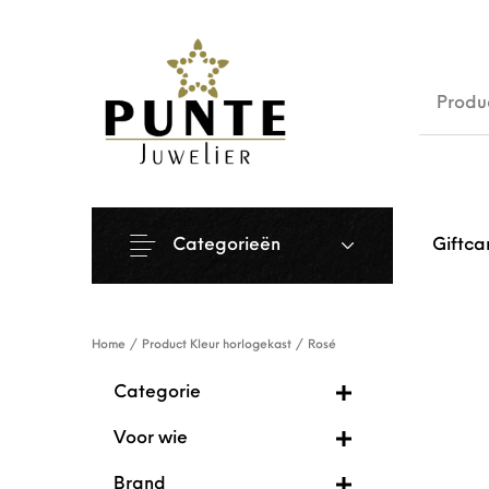
Sale
Siera
Categorieën
Giftca
Home
/
Product Kleur horlogekast
/
Rosé
Categorie
Voor wie
Brand