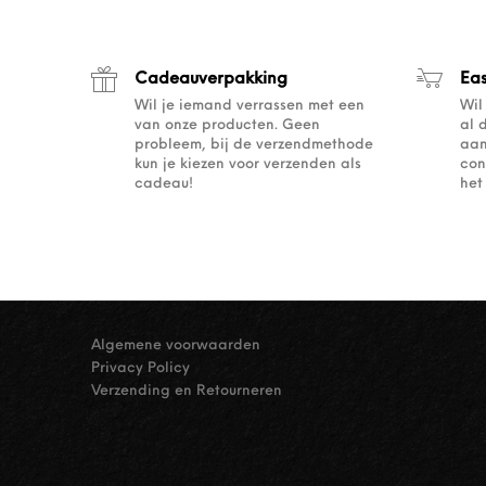
Cadeauverpakking
Ea
Wil je iemand verrassen met een
Wil
van onze producten. Geen
al 
probleem, bij de verzendmethode
aan
kun je kiezen voor verzenden als
con
cadeau!
het
Algemene voorwaarden
Privacy Policy
Verzending en Retourneren