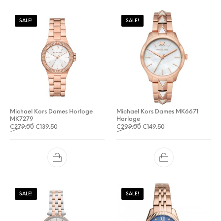
SALE!
SALE!
Michael Kors Dames Horloge
Michael Kors Dames MK6671
MK7279
Horloge
Oorspronkelijke prijs was: €279.00.
Huidige prijs is: €139.50.
Oorspronkelijke prijs was: 
Huidige prijs is: €14
€
279.00
€
139.50
€
299.00
€
149.50
SALE!
SALE!