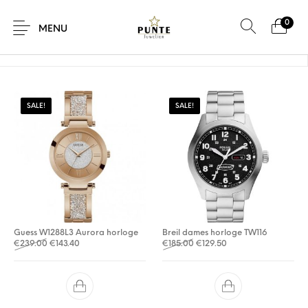
0
Home
/
Product Kleur van horlogeband
/
Roségoud
MENU
SALE!
SALE!
Sale
Sieraden
Horloges
Brillen
Giftcard
Accessoires
Guess W1288L3 Aurora horloge
Breil dames horloge TW116
Oorspronkelijke prijs was: €239.00.
Huidige prijs is: €143.40.
Oorspronkelijke prijs was: €
Huidige prijs is: €129
€
239.00
€
143.40
€
185.00
€
129.50