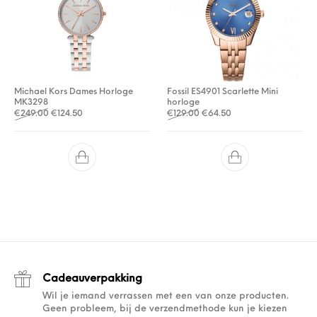
Michael Kors Dames Horloge
Fossil ES4901 Scarlette Mini
MK3298
horloge
Oorspronkelijke prijs was: €249.00.
Huidige prijs is: €124.50.
Oorspronkelijke prijs was: €
Huidige prijs is: €64.
€
249.00
€
124.50
€
129.00
€
64.50
Cadeauverpakking
Wil je iemand verrassen met een van onze producten.
Geen probleem, bij de verzendmethode kun je kiezen