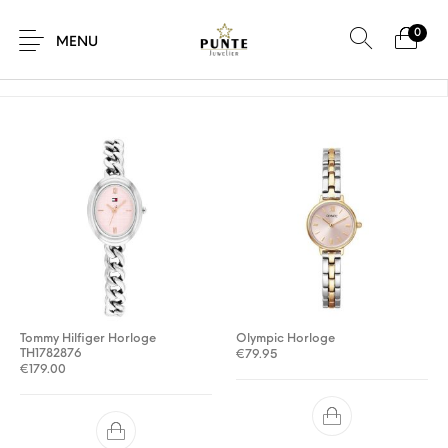
0
Home
/
Product Kleur wijzerplaat
/
Roze
MENU
Sale
Sieraden
Horloges
Brillen
Giftcard
Accessoires
Tommy Hilfiger Horloge
Olympic Horloge
TH1782876
€
79.95
€
179.00