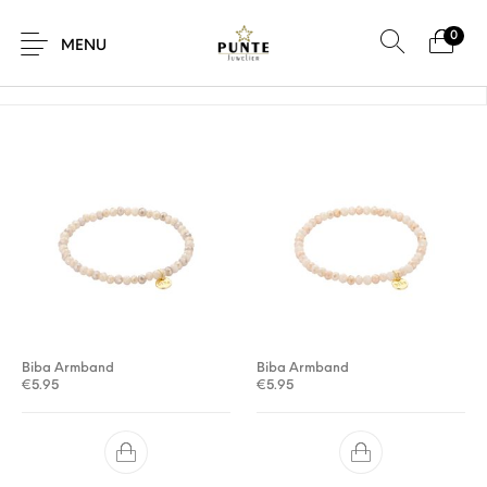
0
Home
/
Product Kleur
/
Beige
MENU
Sale
Sieraden
Horloges
Brillen
Giftcard
Accessoires
Biba Armband
Biba Armband
€
5.95
€
5.95