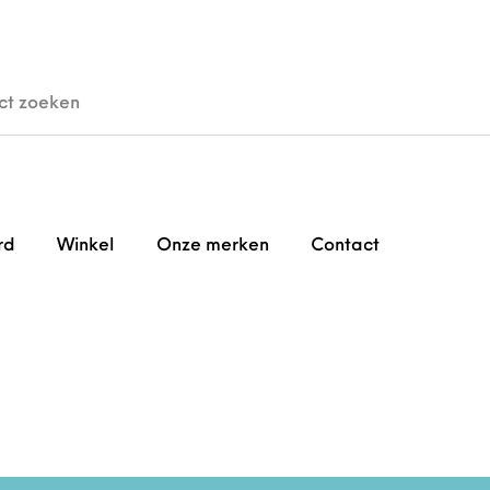
den
Horloges
Brillen
Gi
rd
Winkel
Onze merken
Contact