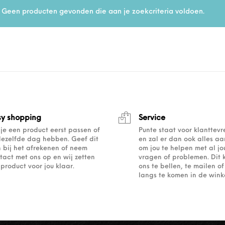
Geen producten gevonden die aan je zoekcriteria voldoen.
sy shopping
Service
 je een product eerst passen of
Punte staat voor klanttev
dezelfde dag hebben. Geef dit
en zal er dan ook alles a
 bij het afrekenen of neem
om jou te helpen met al j
tact met ons op en wij zetten
vragen of problemen. Dit 
 product voor jou klaar.
ons te bellen, te mailen 
langs te komen in de winke