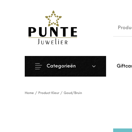
Sale
Siera
Categorieën
Giftca
Home
/
Product Kleur
/
Goud/Bruin