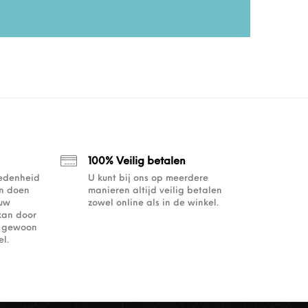
100% Veilig betalen
redenheid
U kunt bij ons op meerdere
an doen
manieren altijd veilig betalen
ouw
zowel online als in de winkel.
kan door
of gewoon
l.