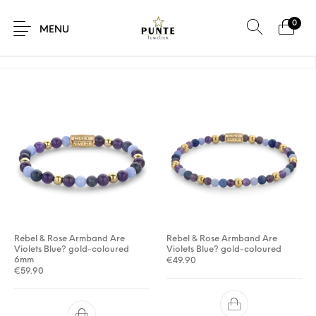
0
Home
/
Product Kleur
/
Violet
MENU
Sale
Sieraden
Horloges
Brillen
Giftcard
Accessoires
Rebel & Rose Armband Are
Rebel & Rose Armband Are
Violets Blue? gold-coloured
Violets Blue? gold-coloured
6mm
€
49.90
€
59.90