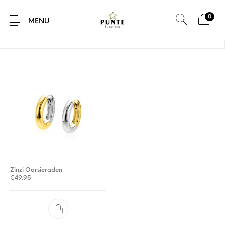
0
Home
/
Product Maat
/
15 x 2,7 x 3 mm
MENU
Sale
Sieraden
Horloges
Brillen
Giftcard
Accessoires
Zinzi Oorsieraden
€
49.95