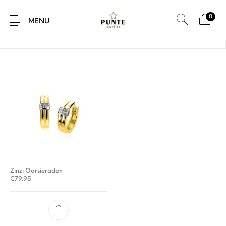
0
Home
/
Product Maat
/
15 x 2,9 x 4 mm
MENU
Sale
Sieraden
Horloges
Brillen
Giftcard
Accessoires
Zinzi Oorsieraden
€
79.95