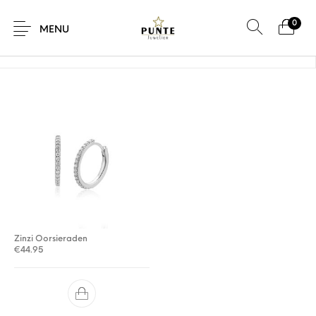
0
Home
/
Product Maat
/
16 x 1,8 x 1,6 mm
MENU
Sale
Sieraden
Horloges
Brillen
Giftcard
Accessoires
Zinzi Oorsieraden
€
44.95