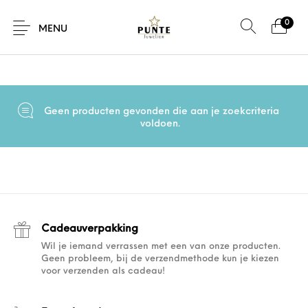
0
Home
/
Product Maat
/
18 mm
MENU
Geen producten gevonden die aan je zoekcriteria
Sale
Sieraden
Horloges
Brillen
voldoen.
Giftcard
Accessoires
Cadeauverpakking
Wil je iemand verrassen met een van onze producten.
Geen probleem, bij de verzendmethode kun je kiezen
voor verzenden als cadeau!