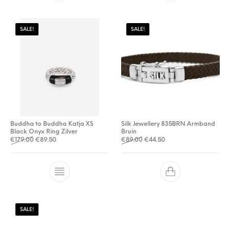
SALE!
SALE!
Buddha to Buddha Katja XS
Silk Jewellery 835BRN Armband
Black Onyx Ring Zilver
Bruin
Oorspronkelijke prijs was: €179.00.
Huidige prijs is: €89.50.
Oorspronkelijke prijs was: €
Huidige prijs is: €44.5
€
179.00
€
89.50
€
89.00
€
44.50
SALE!