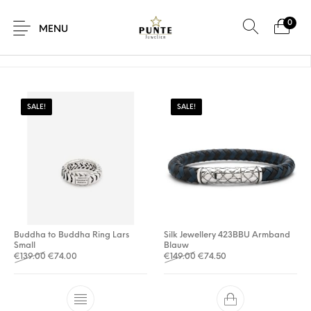
0
Home
/
Product Maat
/
21
MENU
SALE!
SALE!
Sale
Sieraden
Horloges
Brillen
Giftcard
Accessoires
Buddha to Buddha Ring Lars
Silk Jewellery 423BBU Armband
Small
Blauw
Oorspronkelijke prijs was: €139.00.
Huidige prijs is: €74.00.
Oorspronkelijke prijs was: €
Huidige prijs is: €74.5
€
139.00
€
74.00
€
149.00
€
74.50