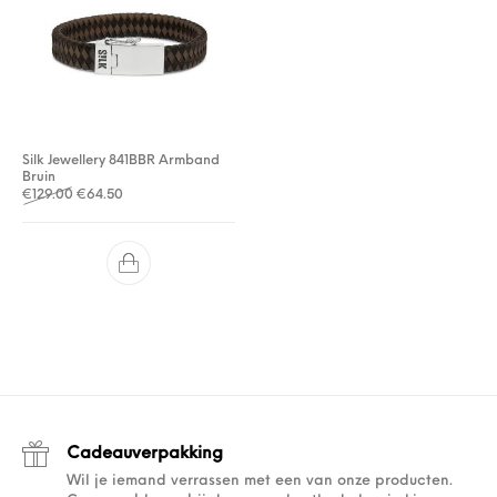
Silk Jewellery 841BBR Armband
Bruin
Oorspronkelijke prijs was: €129.00.
Huidige prijs is: €64.50.
€
129.00
€
64.50
Cadeauverpakking
Wil je iemand verrassen met een van onze producten.