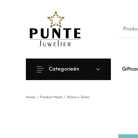
Sale
Siera
Categorieën
Giftca
Home
/
Product Maat
/
40mm x 12mm