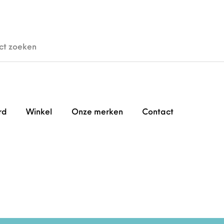
den
Horloges
Brillen
Gi
rd
Winkel
Onze merken
Contact