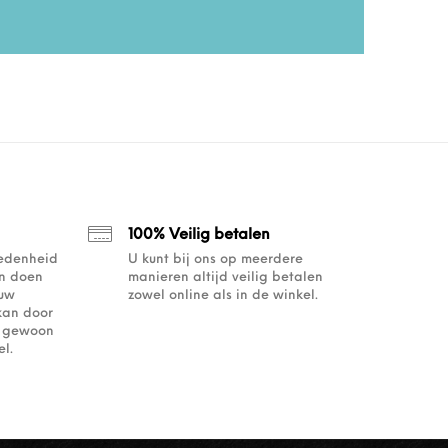
100% Veilig betalen
redenheid
U kunt bij ons op meerdere
an doen
manieren altijd veilig betalen
ouw
zowel online als in de winkel.
kan door
of gewoon
l.