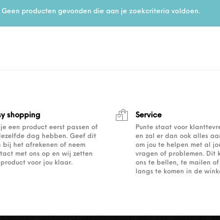
Geen producten gevonden die aan je zoekcriteria voldoen.
sy shopping
Service
 je een product eerst passen of
Punte staat voor klanttev
dezelfde dag hebben. Geef dit
en zal er dan ook alles a
 bij het afrekenen of neem
om jou te helpen met al j
tact met ons op en wij zetten
vragen of problemen. Dit 
 product voor jou klaar.
ons te bellen, te mailen 
langs te komen in de winke