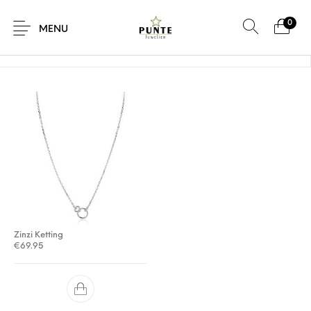
0
Home
/
Product Maat
/
42-45 cm x 3,9 x 10 mm
MENU
Sale
Sieraden
Horloges
Brillen
Giftcard
Accessoires
Zinzi Ketting
€
69.95