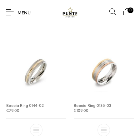
0
Home
/
Product Maat
/
52
MENU
Sale
Sieraden
Horloges
Brillen
Giftcard
Accessoires
Boccia Ring 0144-02
Boccia Ring 0135-03
€
79.00
€
109.00