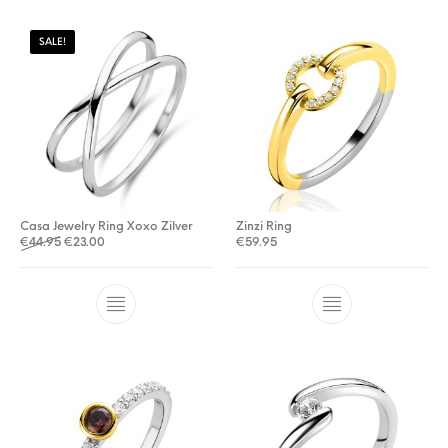
SALE!
Casa Jewelry Ring Xoxo Zilver
Zinzi Ring
Oorspronkelijke prijs was: €44.95.
Huidige prijs is: €23.00.
€
44.95
€
23.00
€
59.95