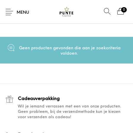
0
Home
/
Product Maat
/
62mm x 9mm
MENU
Geen producten gevonden die aan je zoekcriteria
Sale
Sieraden
Horloges
Brillen
voldoen.
Giftcard
Accessoires
Cadeauverpakking
Wil je iemand verrassen met een van onze producten.
Geen probleem, bij de verzendmethode kun je kiezen
voor verzenden als cadeau!