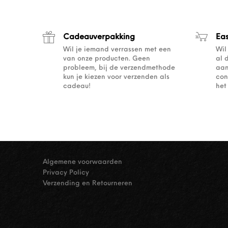
Cadeauverpakking
Ea
Wil je iemand verrassen met een
Wil
van onze producten. Geen
al 
probleem, bij de verzendmethode
aan
kun je kiezen voor verzenden als
con
cadeau!
het
Algemene voorwaarden
Privacy Policy
Verzending en Retourneren