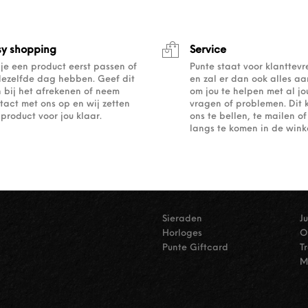
sy shopping
Service
 je een product eerst passen of
Punte staat voor klanttev
dezelfde dag hebben. Geef dit
en zal er dan ook alles a
 bij het afrekenen of neem
om jou te helpen met al j
tact met ons op en wij zetten
vragen of problemen. Dit 
 product voor jou klaar.
ons te bellen, te mailen 
langs te komen in de winke
Sieraden
J
Horloges
O
Punte Giftcard
T
M