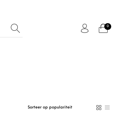
0
ftcard
Accessoires