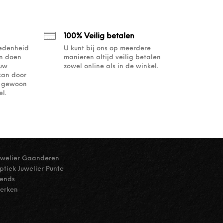
100% Veilig betalen
redenheid
U kunt bij ons op meerdere
an doen
manieren altijd veilig betalen
ouw
zowel online als in de winkel.
kan door
of gewoon
l.
uwelier Gaanderen
ptiek Juwelier Punte
rends
erken