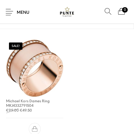
0
Home
/
Product Maat
/
7
MENU
SALE!
Sale
Sieraden
Horloges
Brillen
Giftcard
Accessoires
Michael Kors Dames Ring
MKJ4332791504
Oorspronkelijke prijs was: €99.00.
Huidige prijs is: €49.50.
€
99.00
€
49.50