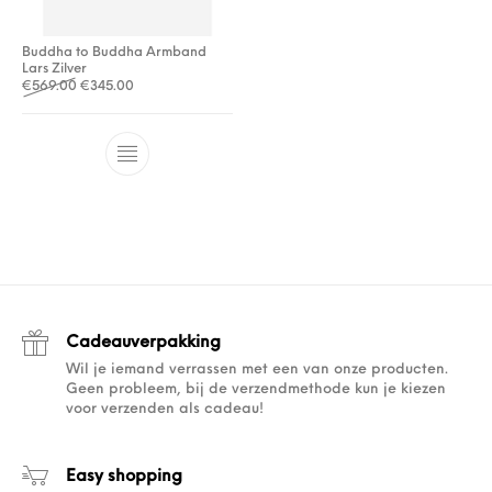
Buddha to Buddha Armband
Lars Zilver
Oorspronkelijke prijs was: €569.00.
Huidige prijs is: €345.00.
€
569.00
€
345.00
Cadeauverpakking
Wil je iemand verrassen met een van onze producten.
Geen probleem, bij de verzendmethode kun je kiezen
voor verzenden als cadeau!
Easy shopping