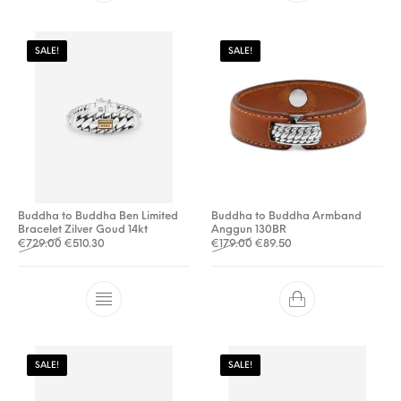
SALE!
SALE!
Buddha to Buddha Ben Limited
Buddha to Buddha Armband
Bracelet Zilver Goud 14kt
Anggun 130BR
Oorspronkelijke prijs was: €729.00.
Huidige prijs is: €510.30.
Oorspronkelijke prijs was: €
Huidige prijs is: €89.5
€
729.00
€
510.30
€
179.00
€
89.50
SALE!
SALE!