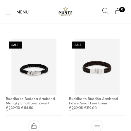
0
Home
/
Product Maat
/
F
MENU
SALE!
SALE!
Sale
Sieraden
Horloges
Brillen
Giftcard
Accessoires
Buddha to Buddha Armband
Buddha to Buddha Armband
Mangky Small Leer Zwart
Edwin Small Leer Bruin
Oorspronkelijke prijs was: €229.00.
Huidige prijs is: €114.50.
Oorspronkelijke prijs was: 
Huidige prijs is: €119
€
229.00
€
114.50
€
229.00
€
119.00