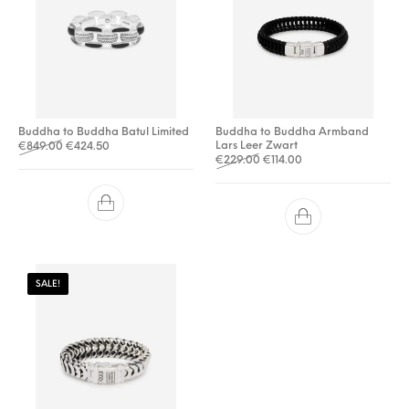
Buddha to Buddha Batul Limited
Buddha to Buddha Armband
Oorspronkelijke prijs was: €849.00.
Huidige prijs is: €424.50.
Lars Leer Zwart
€
849.00
€
424.50
Oorspronkelijke prijs was: 
Huidige prijs is: €114
€
229.00
€
114.00
SALE!