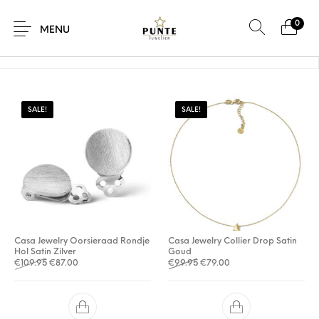
0
Home
/
Product Materiaal
/
932 Sterling Zilver
MENU
SALE!
SALE!
Sale
Sieraden
Horloges
Brillen
Giftcard
Accessoires
Casa Jewelry Oorsieraad Rondje
Casa Jewelry Collier Drop Satin
Hol Satin Zilver
Goud
Oorspronkelijke prijs was: €109.95.
Huidige prijs is: €87.00.
Oorspronkelijke prijs was: €
Huidige prijs is: €79.0
€
109.95
€
87.00
€
99.95
€
79.00