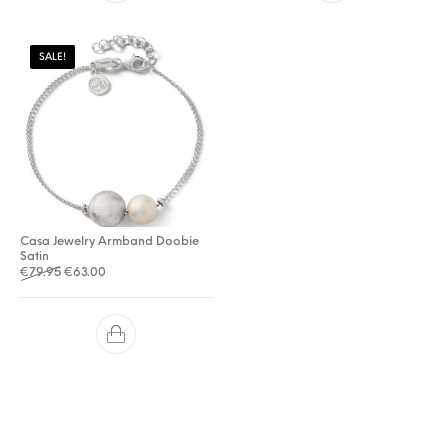
SALE!
Casa Jewelry Armband Doobie
Satin
Oorspronkelijke prijs was: €79.95.
Huidige prijs is: €63.00.
€
79.95
€
63.00