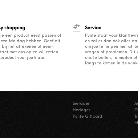
sy shopping
Service
 je een product eerst passen of
Punte staat voor klanttev
dezelfde dag hebben. Geef dit
en zal er dan ook alles a
 bij het afrekenen of neem
om jou te helpen met al j
tact met ons op en wij zetten
vragen of problemen. Dit 
 product voor jou klaar.
ons te bellen, te mailen 
langs te komen in de winke
Sieraden
J
Horloges
O
Punte Giftcard
T
M