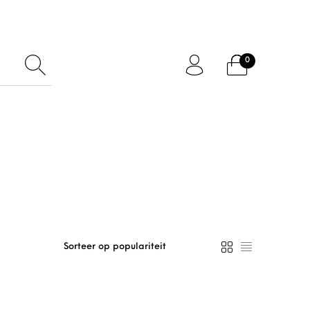
0
ftcard
Accessoires