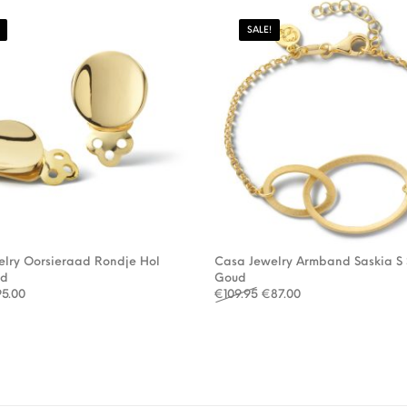
SALE!
lry Oorsieraad Rondje Hol
Casa Jewelry Armband Saskia S 
ud
Goud
rspronkelijke prijs was: €119.95.
Huidige prijs is: €95.00.
Oorspronkelijke prijs was
Huidige prijs is: €
95.00
€
109.95
€
87.00