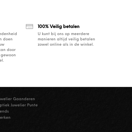
100% Veilig betalen
redenheid
U kunt bij ons op meerdere
an doen
manieren altijd veilig betalen
ouw
zowel online als in de winkel.
kan door
of gewoon
l.
uwelier Gaanderen
ptiek Juwelier Punte
rends
erken