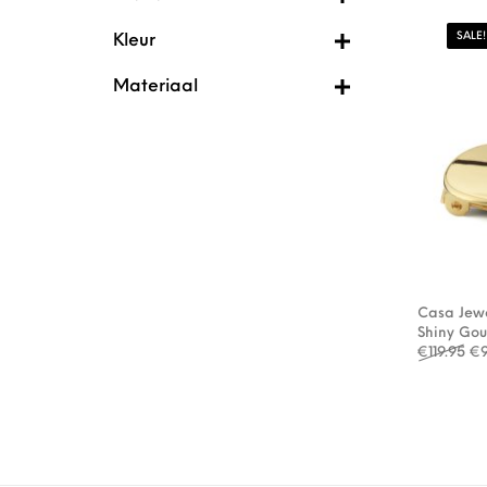
SALE!
Kleur
Materiaal
Casa Jewe
Shiny Go
Oo
€
119.95
€