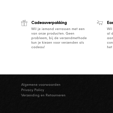
Cadeauverpakking
Ea
Wil je iemand verrassen met een
Wil
van onze producten. Geen
al 
probleem, bij de verzendmethode
aan
kun je kiezen voor verzenden als
con
cadeau!
het
Algemene voorwaarden
Privacy Policy
Verzending en Retourneren