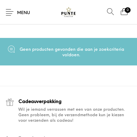
0
Home
/
Product Materiaal
/
944 sterling zilver
MENU
Geen producten gevonden die aan je zoekcriteria
Sale
Sieraden
Horloges
Brillen
voldoen.
Giftcard
Accessoires
Cadeauverpakking
Wil je iemand verrassen met een van onze producten.
Geen probleem, bij de verzendmethode kun je kiezen
voor verzenden als cadeau!