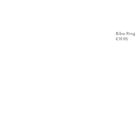
Biba Rin
€
19.95