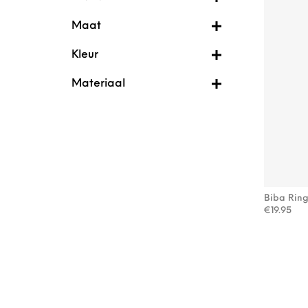
Maat
Kleur
Materiaal
Biba Rin
€
19.95