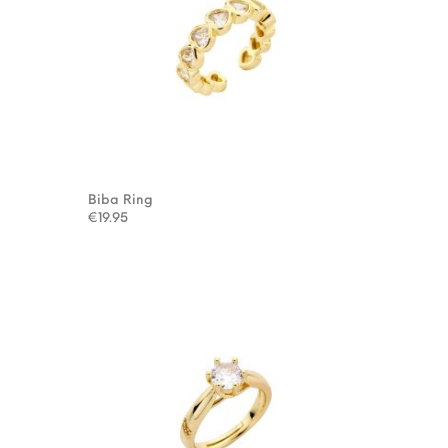
Biba Ring
€
19.95