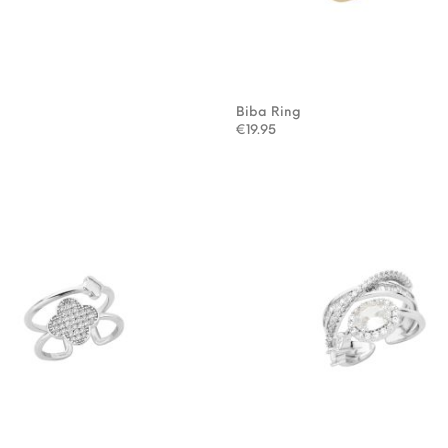
g
Biba Ring
€
19.95