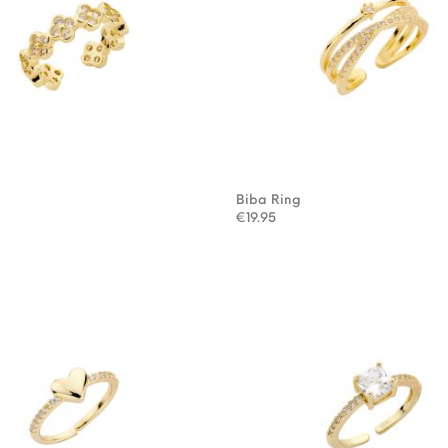
g
Biba Ring
€
19.95