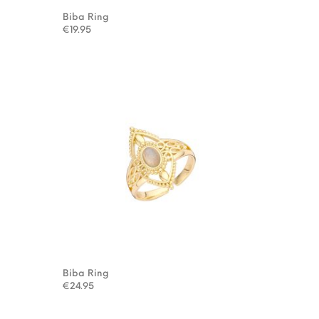
Biba Ring
€
19.95
Biba Ring
€
24.95