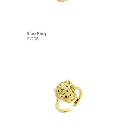
Biba Ring
€
19.95