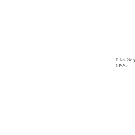
Biba Rin
€
19.95