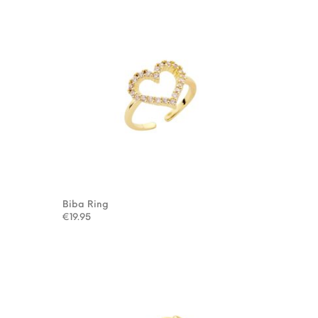
Biba Ring
€
19.95