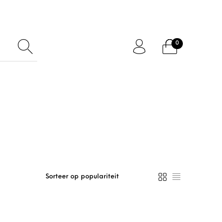
0
ftcard
Accessoires