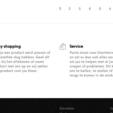
1
2
3
4
5
6
sy shopping
Service
 je een product eerst passen of
Punte staat voor klanttev
dezelfde dag hebben. Geef dit
en zal er dan ook alles a
 bij het afrekenen of neem
om jou te helpen met al j
tact met ons op en wij zetten
vragen of problemen. Dit 
 product voor jou klaar.
ons te bellen, te mailen 
langs te komen in de winke
Sieraden
J