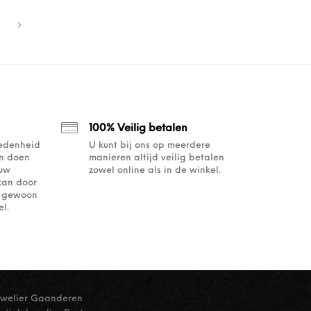
100% Veilig betalen
redenheid
U kunt bij ons op meerdere
an doen
manieren altijd veilig betalen
ouw
zowel online als in de winkel.
kan door
of gewoon
l.
uwelier Gaanderen