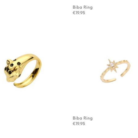
g
Biba Ring
€
19.95
g
Biba Ring
€
19.95