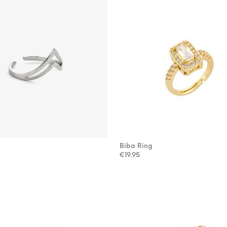
g
Biba Ring
€
19.95