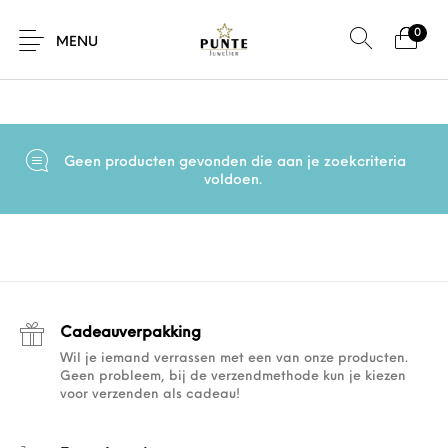
0
Home
/
Producten getagged “armbanden”
MENU
Geen producten gevonden die aan je zoekcriteria
Sale
Sieraden
Horloges
Brillen
voldoen.
Giftcard
Accessoires
Cadeauverpakking
Wil je iemand verrassen met een van onze producten.
Geen probleem, bij de verzendmethode kun je kiezen
voor verzenden als cadeau!