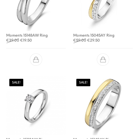
Moments 15148AW Ring
Moments 15045AY Ring
Oorspronkelijke prijs was: €39.00.
Huidige prijs is: €19.50.
Oorspronkelijke prijs was: €
Huidige prijs is: €29.5
€
39.00
€
19.50
€
59.00
€
29.50
SALE!
SALE!