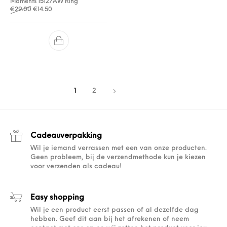
Moments 15127AW Ring
Oorspronkelijke prijs was: €29.00.
Huidige prijs is: €14.50.
€
29.00
€
14.50
1
2
Cadeauverpakking
Wil je iemand verrassen met een van onze producten.
Geen probleem, bij de verzendmethode kun je kiezen
voor verzenden als cadeau!
Easy shopping
Wil je een product eerst passen of al dezelfde dag
hebben. Geef dit aan bij het afrekenen of neem