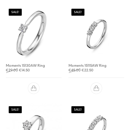
SALE!
SALE!
Moments 15130AW Ring
Moments 15115AW Ring
Oorspronkelijke prijs was: €29.00.
Huidige prijs is: €14.50.
Oorspronkelijke prijs was: €
Huidige prijs is: €22.5
€
29.00
€
14.50
€
45.00
€
22.50
SALE!
SALE!