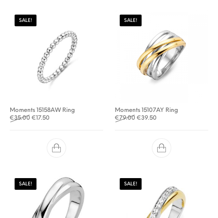
SALE!
SALE!
Moments 15158AW Ring
Moments 15107AY Ring
Oorspronkelijke prijs was: €35.00.
Huidige prijs is: €17.50.
Oorspronkelijke prijs was: €
Huidige prijs is: €39.5
€
35.00
€
17.50
€
79.00
€
39.50
SALE!
SALE!