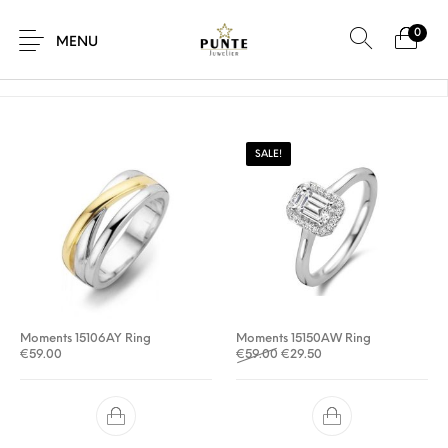
0
Home
/
Producten getagged “moments ring”
MENU
SALE!
Sale
Sieraden
Horloges
Brillen
Giftcard
Accessoires
Moments 15106AY Ring
Moments 15150AW Ring
Oorspronkelijke prijs was: €
Huidige prijs is: €29.5
€
59.00
€
59.00
€
29.50