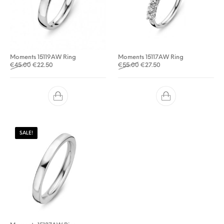
Moments 15119AW Ring
Moments 15117AW Ring
Oorspronkelijke prijs was: €45.00.
Huidige prijs is: €22.50.
Oorspronkelijke prijs was: €
Huidige prijs is: €27.50
€
45.00
€
22.50
€
55.00
€
27.50
SALE!