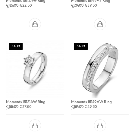
Moments 15112AW Ring
Moments 15149AY Ring
Oorspronkelijke prijs was: €45.00.
Huidige prijs is: €22.50.
Oorspronkelijke prijs was: €
Huidige prijs is: €39.5
€
45.00
€
22.50
€
79.00
€
39.50
SALE!
SALE!
Moments 15121AW Ring
Moments 15149AW Ring
Oorspronkelijke prijs was: €55.00.
Huidige prijs is: €27.50.
Oorspronkelijke prijs was: €
Huidige prijs is: €29.5
€
55.00
€
27.50
€
59.00
€
29.50