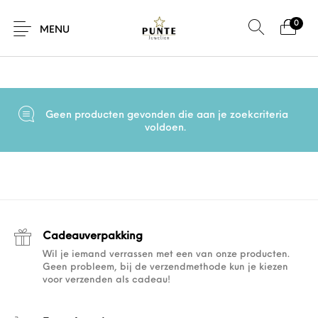
0
Home
/
Producten getagged “Pig en hen”
MENU
Geen producten gevonden die aan je zoekcriteria
Sale
Sieraden
Horloges
Brillen
voldoen.
Giftcard
Accessoires
Cadeauverpakking
Wil je iemand verrassen met een van onze producten.
Geen probleem, bij de verzendmethode kun je kiezen
voor verzenden als cadeau!