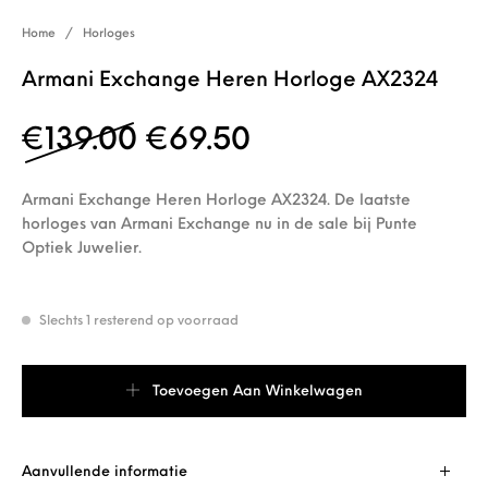
Home
/
Horloges
Armani Exchange Heren Horloge AX2324
Oorspronkelijke prijs w
Huidige prijs is:
€
139.00
€
69.50
Armani Exchange Heren Horloge AX2324. De laatste
horloges van Armani Exchange nu in de sale bij Punte
Optiek Juwelier.
Slechts 1 resterend op voorraad
Armani Exchange Heren Horloge AX2324 aantal
Toevoegen Aan Winkelwagen
Aanvullende informatie