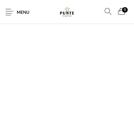
0
SALE!
MENU
Sale
Sieraden
Horloges
Brillen
Giftcard
Accessoires