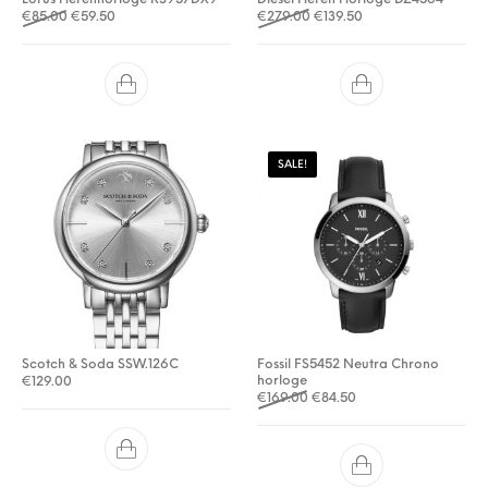
Oorspronkelijke prijs was: €85.00.
Huidige prijs is: €59.50.
Oorspronkelijke prijs was: 
Huidige prijs is: €139
€
85.00
€
59.50
€
279.00
€
139.50
SALE!
Scotch & Soda SSW.126C
Fossil FS5452 Neutra Chrono
horloge
€
129.00
Oorspronkelijke prijs was: €
Huidige prijs is: €84.
€
169.00
€
84.50