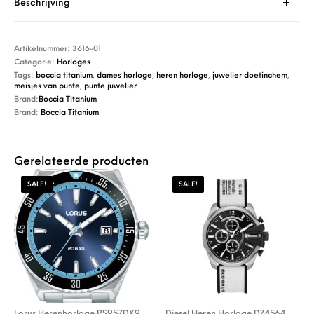
Beschrijving
Artikelnummer:
3616-01
Categorie:
Horloges
Tags:
boccia titanium
,
dames horloge
,
heren horloge
,
juwelier doetinchem
,
meisjes van punte
,
punte juwelier
Brand:
Boccia Titanium
Brand:
Boccia Titanium
Gerelateerde producten
SALE!
SALE!
Lorus Herenhorloge RS957DX9
Diesel Heren Horloge DZ4564