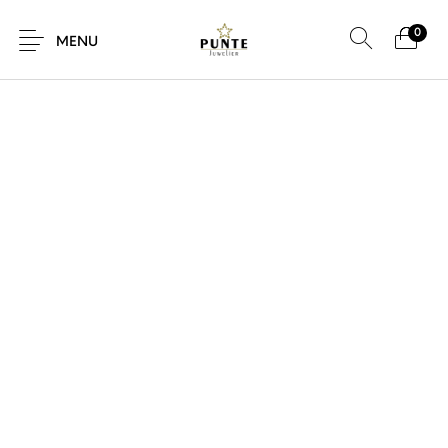
0
MENU
Sale
Sieraden
Horloges
Brillen
Giftcard
Accessoires