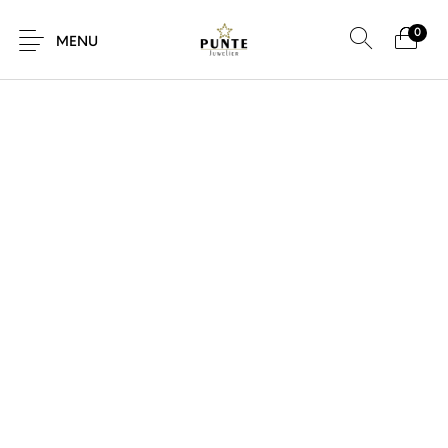
0
SALE!
MENU
Sale
Sieraden
Horloges
Brillen
Giftcard
Accessoires