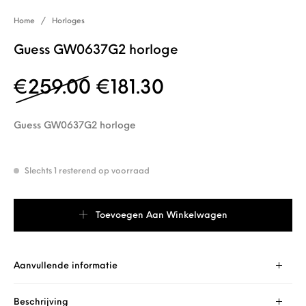
Home
/
Horloges
Guess GW0637G2 horloge
Oorspronkelijke prijs 
Huidige prijs is:
€
259.00
€
181.30
Guess GW0637G2 horloge
Slechts 1 resterend op voorraad
Guess GW0637G2 horloge aantal
Toevoegen Aan Winkelwagen
Aanvullende informatie
Beschrijving