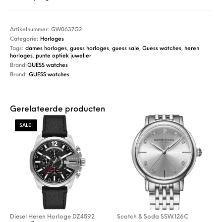
Artikelnummer:
GW0637G2
Categorie:
Horloges
Tags:
dames horloges
,
guess horloges
,
guess sale
,
Guess watches
,
heren
horloges
,
punte optiek juwelier
Brand:
GUESS watches
Brand:
GUESS watches
Gerelateerde producten
SALE!
Diesel Heren Horloge DZ4592
Scotch & Soda SSW.126C