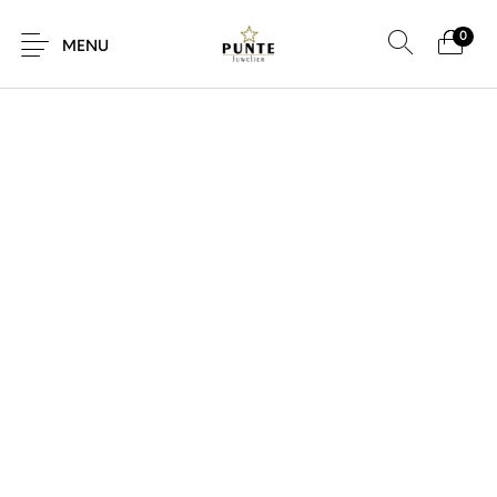
0
MENU
Sale
Sieraden
Horloges
Brillen
Giftcard
Accessoires