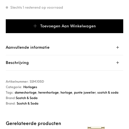
Slechts 1 resterend op voorraad
Scotch & Soda SSM.105D aantal
Toevoegen Aan Winkelwagen
Aanvullende informatie
Beschrijving
Artikelnummer:
SSM.105D
Categorie:
Horloges
Tags:
dameshorloge
,
herenhorloge
,
horloge
,
punte juwelier
,
scotch & soda
Brand:
Scotch & Soda
Brand:
Scotch & Soda
Gerelateerde producten