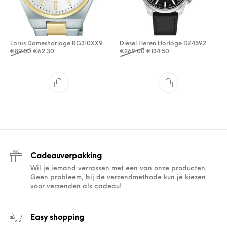
Lorus Dameshorloge RG310XX9
Diesel Heren Horloge DZ4592
Oorspronkelijke prijs was: €89.00.
Huidige prijs is: €62.30.
Oorspronkelijke prijs was: 
Huidige prijs is: €13
€
89.00
€
62.30
€
269.00
€
134.50
Cadeauverpakking
Wil je iemand verrassen met een van onze producten.
Geen probleem, bij de verzendmethode kun je kiezen
voor verzenden als cadeau!
Easy shopping