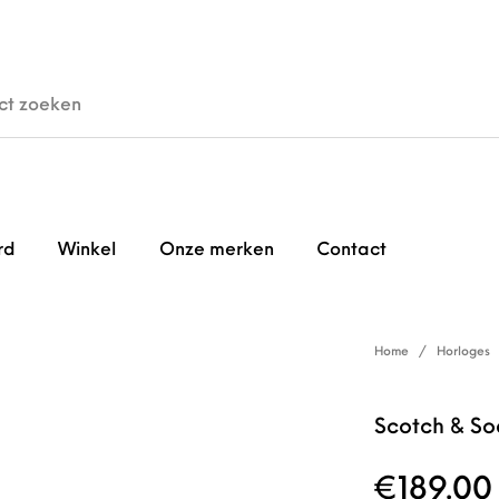
den
Horloges
Brillen
Gi
rd
Winkel
Onze merken
Contact
Home
/
Horloges
Scotch & So
€
189.00