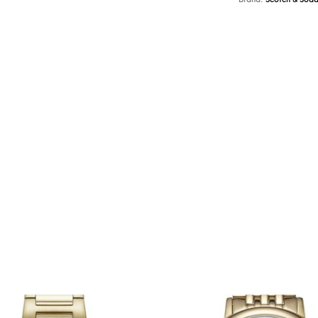
Brand:
Scotch & Sod