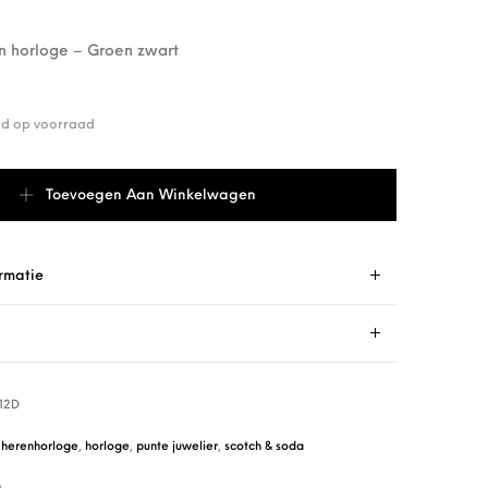
n horloge – Groen zwart
end op voorraad
M.112D aantal
Toevoegen Aan Winkelwagen
rmatie
112D
,
herenhorloge
,
horloge
,
punte juwelier
,
scotch & soda