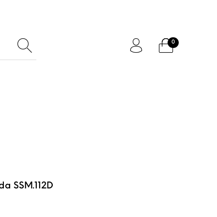
0
ftcard
Accessoires
da SSM.112D