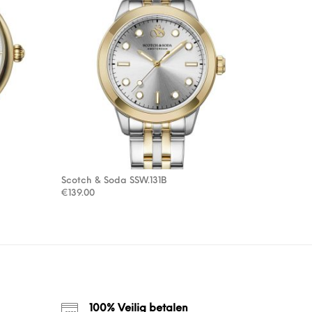
Scotch & Soda SSW.131B
€
139.00
100% Veilig betalen