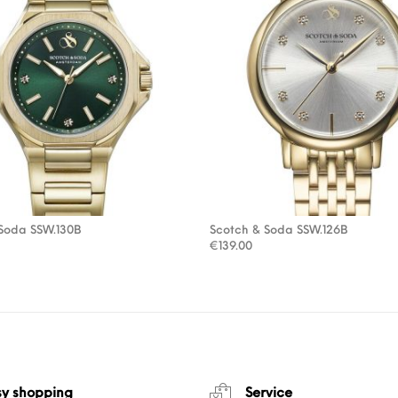
Soda SSW.130B
Scotch & Soda SSW.126B
€
139.00
sy shopping
Service