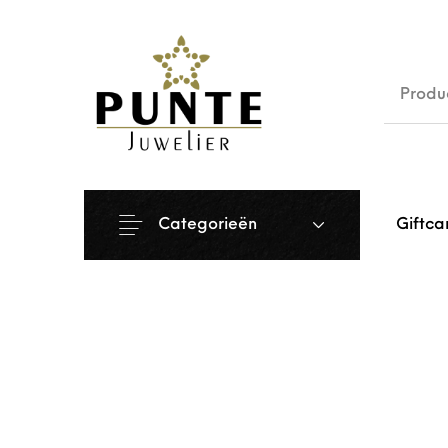
Sale
Siera
Categorieën
Giftca