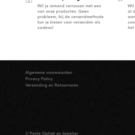
Wil je iemand verrassen met een
Wil
van onze producten. Geen
al 
probleem, bij de verzendmethode
aan
kun je kiezen voor verzenden als
con
cadeau!
het
Algemene voorwaarden
Privacy Policy
Verzending en Retourneren
© Punte Optiek en Juwelier