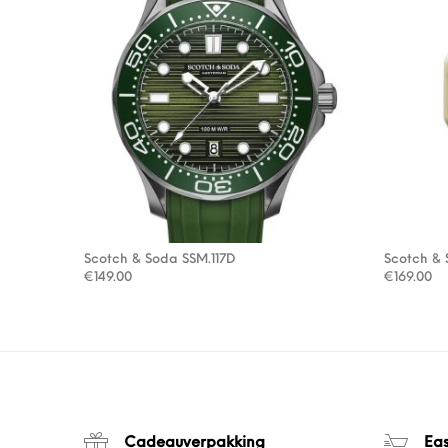
Scotch & Soda SSM.117D
Scotch & 
€
149.00
€
169.00
Cadeauverpakking
Ea