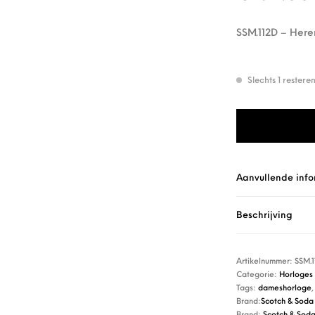
SSM.112D – Here
Slechts 1 rester
Scotch & Soda SS
Aanvullende info
Beschrijving
Artikelnummer:
SSM.
Categorie:
Horloges
Tags:
dameshorloge
Brand:
Scotch & Soda