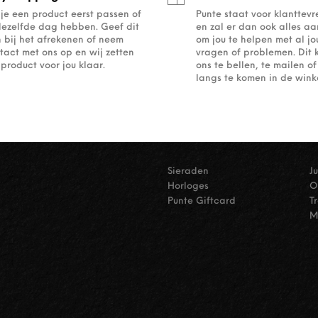
 je een product eerst passen of
Punte staat voor klanttev
dezelfde dag hebben. Geef dit
en zal er dan ook alles a
 bij het afrekenen of neem
om jou te helpen met al j
tact met ons op en wij zetten
vragen of problemen. Dit 
 product voor jou klaar.
ons te bellen, te mailen 
langs te komen in de winke
Sieraden
J
Horloges
O
Punte Giftcard
T
M