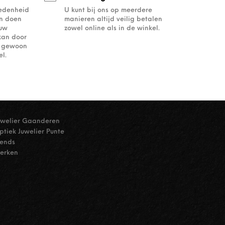
redenheid
U kunt bij ons op meerdere
an doen
manieren altijd veilig betalen
ouw
zowel online als in de winkel.
kan door
of gewoon
l.
uwelier Gaanderen
ptiek Juwelier Punte
rends
erken