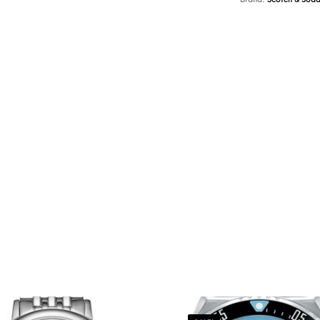
Brand:
Scotch & Sod