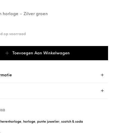
 horloge – Zilver groen
end op voorraad
M.118B aantal
Toevoegen Aan Winkelwagen
rmatie
18B
,
herenhorloge
,
horloge
,
punte juwelier
,
scotch & soda