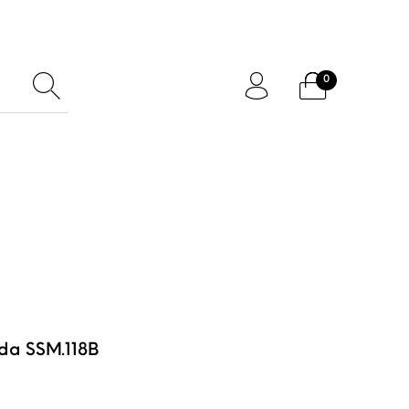
0
ftcard
Accessoires
da SSM.118B