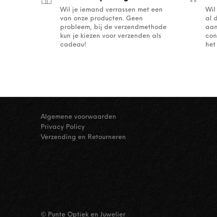
Wil je iemand verrassen met een
Wil
van onze producten. Geen
al 
probleem, bij de verzendmethode
aan
kun je kiezen voor verzenden als
con
cadeau!
het
Algemene voorwaarden
Privacy Policy
Verzending en Retourneren
© Punte Optiek en Juwelier