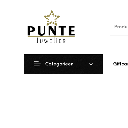
Sale
Siera
Categorieën
Giftca