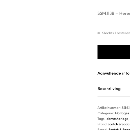
SSM.118B – Heren
Slechts 1 rester
Scotch & Soda SS
Aanvullende info
Beschrijving
Artikelnummer:
SSM.1
Categorie:
Horloges
Tags:
dameshorloge
Brand:
Scotch & Soda