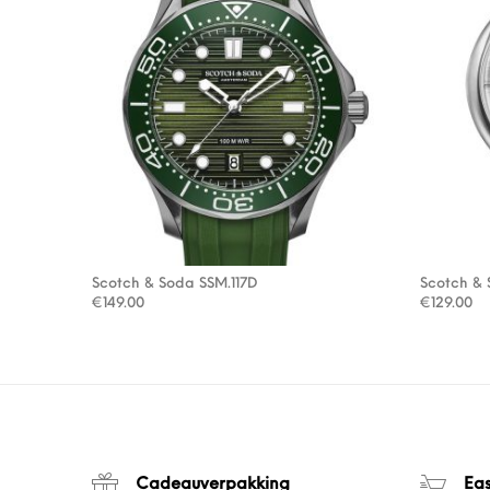
Scotch & Soda SSM.117D
Scotch &
€
149.00
€
129.00
Cadeauverpakking
Ea