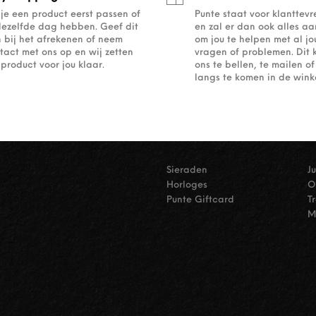
 je een product eerst passen of
Punte staat voor klanttev
dezelfde dag hebben. Geef dit
en zal er dan ook alles a
 bij het afrekenen of neem
om jou te helpen met al j
tact met ons op en wij zetten
vragen of problemen. Dit 
 product voor jou klaar.
ons te bellen, te mailen 
langs te komen in de winke
Sieraden
J
Horloges
O
Punte Giftcard
T
M