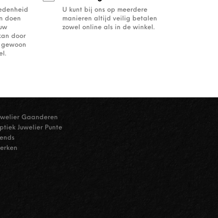
redenheid
U kunt bij ons op meerdere
an doen
manieren altijd veilig betalen
ouw
zowel online als in de winkel.
kan door
of gewoon
l.
uwelier Gaanderen
ptiek Juwelier Punte
rends
erken