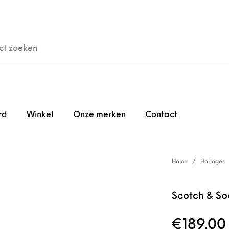
den
Horloges
Brillen
Gi
rd
Winkel
Onze merken
Contact
Home
/
Horloges
Scotch & So
€
189.00