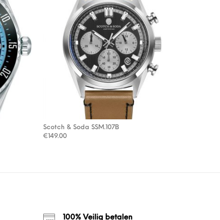
Scotch & Soda SSM.107B
: €85.00.
9.50.
€
149.00
100% Veilig betalen