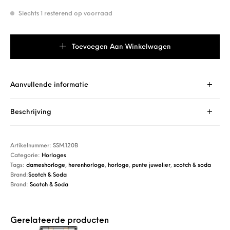
Slechts 1 resterend op voorraad
Scotch & Soda SSM.120B aantal
Toevoegen Aan Winkelwagen
Aanvullende informatie
Beschrijving
Artikelnummer:
SSM.120B
Categorie:
Horloges
Tags:
dameshorloge
,
herenhorloge
,
horloge
,
punte juwelier
,
scotch & soda
Brand:
Scotch & Soda
Brand:
Scotch & Soda
Gerelateerde producten