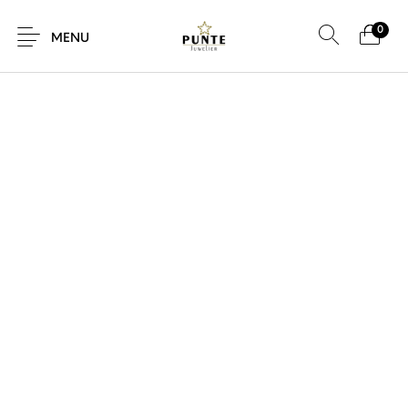
0
MENU
Sale
Sieraden
Horloges
Brillen
Giftcard
Accessoires