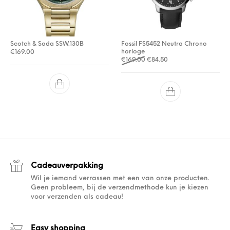
Scotch & Soda SSW.130B
Fossil FS5452 Neutra Chrono
horloge
€
169.00
Oorspronkelijke prijs was: €
Huidige prijs is: €84.
€
169.00
€
84.50
Cadeauverpakking
Wil je iemand verrassen met een van onze producten.
Geen probleem, bij de verzendmethode kun je kiezen
voor verzenden als cadeau!
Easy shopping