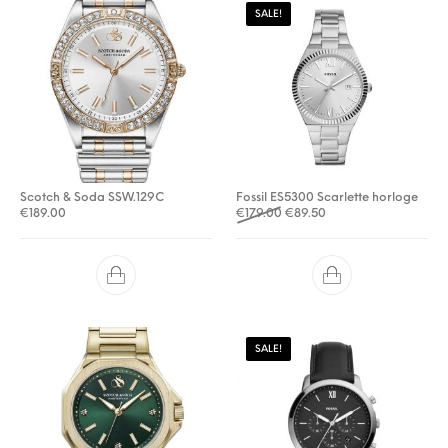
SALE!
Scotch & Soda SSW.129C
Fossil ES5300 Scarlette horloge
Oorspronkelijke prijs was: €
Huidige prijs is: €89.5
€
189.00
€
179.00
€
89.50
SALE!