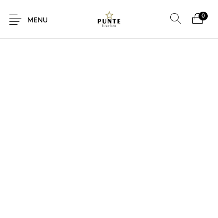
0
MENU
Sale
Sieraden
Horloges
Brillen
Giftcard
Accessoires