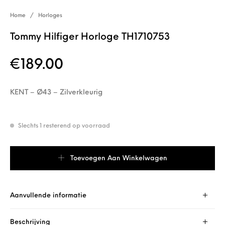
Home
/
Horloges
Tommy Hilfiger Horloge TH1710753
€
189.00
KENT – Ø43 – Zilverkleurig
Slechts 1 resterend op voorraad
Tommy Hilfiger Horloge TH1710753 aantal
Toevoegen Aan Winkelwagen
Aanvullende informatie
Beschrijving