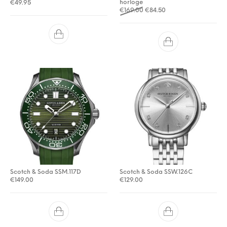
horloge
€
49.95
Oorspronkelijke prijs was: €
Huidige prijs is: €84.
€
169.00
€
84.50
Scotch & Soda SSM.117D
Scotch & Soda SSW.126C
€
149.00
€
129.00