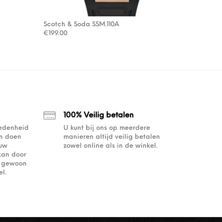
Scotch & Soda SSM.110A
€
199.00
100% Veilig betalen
redenheid
U kunt bij ons op meerdere
an doen
manieren altijd veilig betalen
ouw
zowel online als in de winkel.
kan door
of gewoon
l.