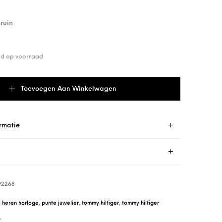
ruin
end op voorraad
orloge TH1792268 aantal
Toevoegen Aan Winkelwagen
rmatie
92268
,
heren horloge
,
punte juwelier
,
tommy hilfiger
,
tommy hilfiger
r