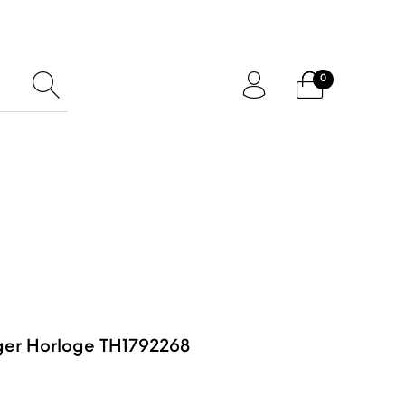
0
ftcard
Accessoires
ger Horloge TH1792268