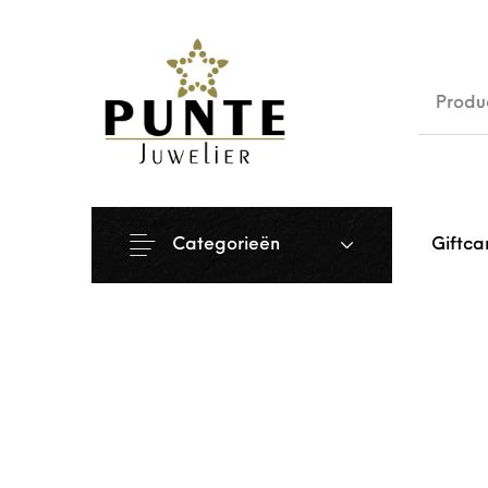
Sale
Siera
Categorieën
Giftca