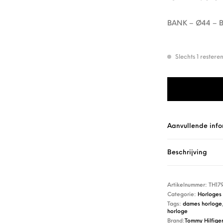
BANK – Ø44 – B
Slechts 1 rester
Tommy Hilfiger H
Aanvullende info
Beschrijving
Artikelnummer:
TH17
Categorie:
Horloges
Tags:
dames horloge
horloge
Brand:
Tommy Hilfige