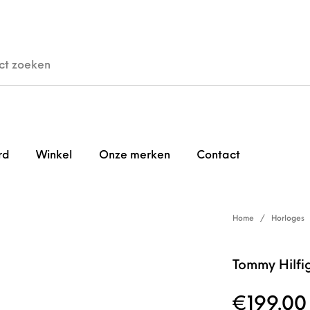
den
Horloges
Brillen
Gi
rd
Winkel
Onze merken
Contact
Home
/
Horloges
Tommy Hilfi
€
199.00