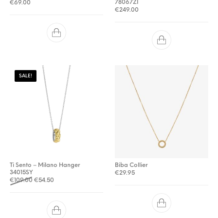
78067ZI
€
69.00
€
249.00
SALE!
Ti Sento – Milano Hanger
Biba Collier
34015SY
€
29.95
Oorspronkelijke prijs was: €109.00.
Huidige prijs is: €54.50.
€
109.00
€
54.50