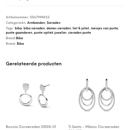
Artikelnummer:
55679MIX32
Categorieën:
Armbanden
,
Sieraden
Tags:
biba
,
biba sieraden
,
dames sieraden
,
liet & joliet
,
meisjes van punte
,
punte gaanderen
,
punte optiek juwelier
,
sieraden punte
Brand:
Biba
Brand:
Biba
Gerelateerde producten
Boccia Oorsieraden 05105-01
Ti Sento – Milano Oorsieraden