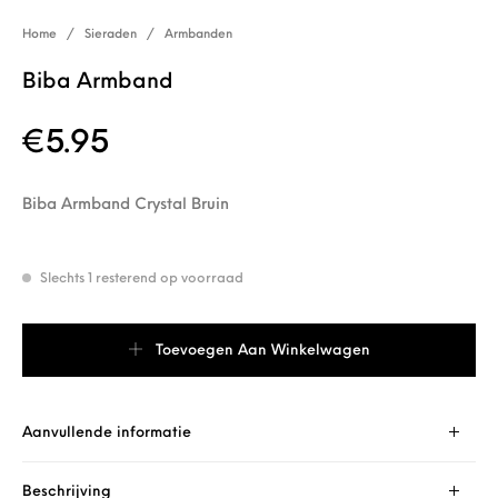
Home
/
Sieraden
/
Armbanden
Biba Armband
€
5.95
Biba Armband Crystal Bruin
Slechts 1 resterend op voorraad
Biba Armband aantal
Toevoegen Aan Winkelwagen
Aanvullende informatie
Beschrijving