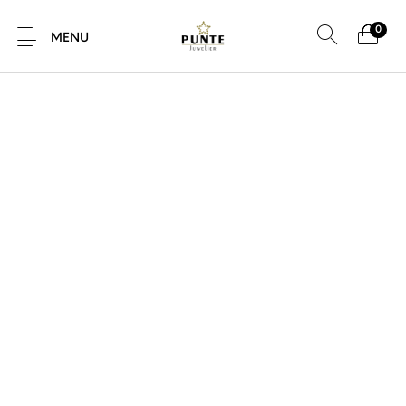
0
MENU
Sale
Sieraden
Horloges
Brillen
Giftcard
Accessoires